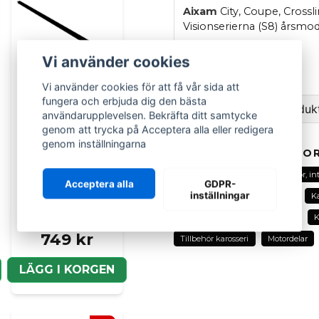
Aixam
City, Coupe, Crossl
Visionserierna (S8) årsmod
OEM
: 1AP041
Vi använder cookies
Originaldel
Vi använder cookies för att få vår sida att
fungera och erbjuda dig den bästa
Ställ en fråga om produk
användarupplevelsen. Bekräfta ditt samtycke
genom att trycka på Acceptera alla eller redigera
question
genom inställningarna
Fråga oss om denna pr
RELATERADE KATEGOR
AIXAM
Alla delar
Aixam
Exteriör, in
Acceptera alla
GDPR-
Fönsterlist dörr
inställningar
Exteriör, interiör och eldetaljer
Ka
Aixam
400/500.4/MEGA
name
Exteriördetaljer
Motordelar
K
Namn
749 kr
Tillbehör karosseri
Motordelar
LÄGG I KORGEN
Ja, ni kan publicera m