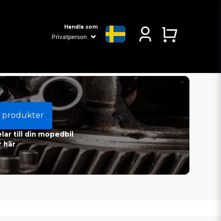
Handla som
 produkter
ar till din mopedbil
 här