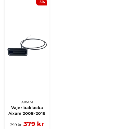
-5%
AIXAM
Vajer baklucka
Aixam 2008-2016
379 kr
399 kr