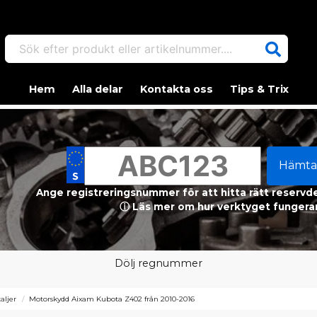
Sök efter produkt eller artikelnummer....
Hem
Alla delar
Kontakta oss
Tips & Trix
Hämta
Ange registreringsnummer för att hitta rätt reservdel
ⓘ Läs mer om hur verktyget fungerar
Dölj regnummer
aljer
Motorskydd Aixam Kubota Z402 från 2010-2016