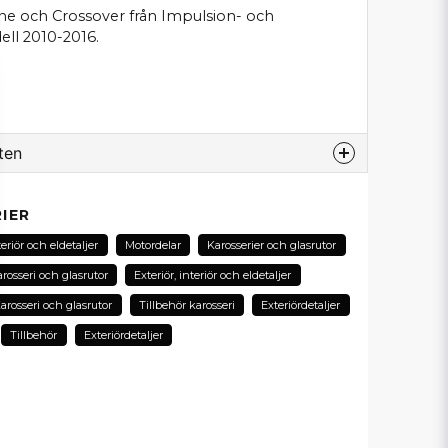
ine och Crossover från Impulsion- och
ell 2010-2016.
ten
odukt...
IER
teriör och eldetaljer
Motordelar
Karosserier och glasrutor
rosseri och glasrutor
Exteriör, interiör och eldetaljer
email
arosseri och glasrutor
Tillbehör karosseri
Exteriördetaljer
E-postadress
Tillbehör
Exteriördetaljer
in fråga