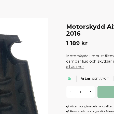
Motorskydd Ai
2016
1 189 kr
Motorskydd i robust filt
dämpar ljud och skyddar 
Läs mer
SCP1AP041
-
+
Aixam originaldelar – kvalitet
Reservdelar som ger din Aix