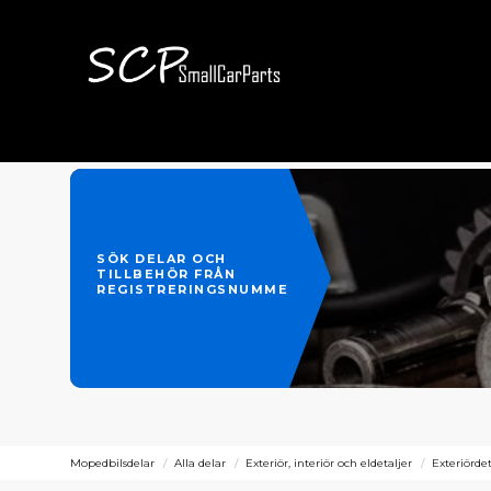
SÖK DELAR OCH
TILLBEHÖR FRÅN
REGISTRERINGSNUMMER
Mopedbilsdelar
Alla delar
Exteriör, interiör och eldetaljer
Exteriördet