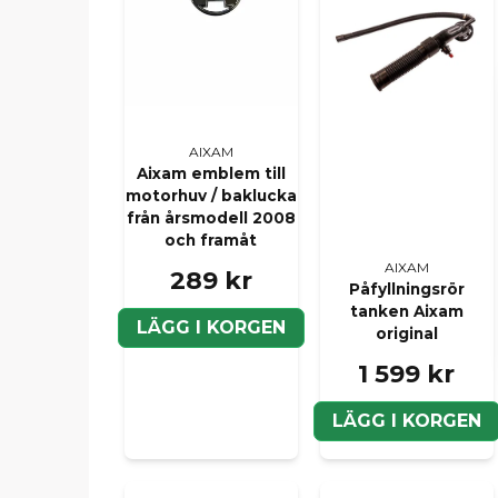
AIXAM
Aixam emblem till
motorhuv / baklucka
från årsmodell 2008
och framåt
AIXAM
289 kr
Påfyllningsrör
tanken Aixam
LÄGG I KORGEN
original
1 599 kr
LÄGG I KORGEN