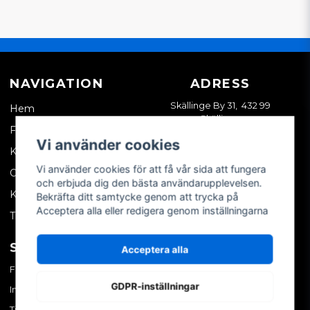
NAVIGATION
ADRESS
Skällinge By 31, 432 99
Hem
Skällinge
Företagskund
Vi använder cookies
Kontakta oss
Vi använder cookies för att få vår sida att fungera
Om oss
och erbjuda dig den bästa användarupplevelsen.
Köpvillkor
Bekräfta ditt samtycke genom att trycka på
Acceptera alla eller redigera genom inställningarna
Tips & trix
SOCIALA MEDIER
MITT KONTO
Acceptera alla
Facebook
Logga in
GDPR-inställningar
Instagram
Skapa konto
TikTok