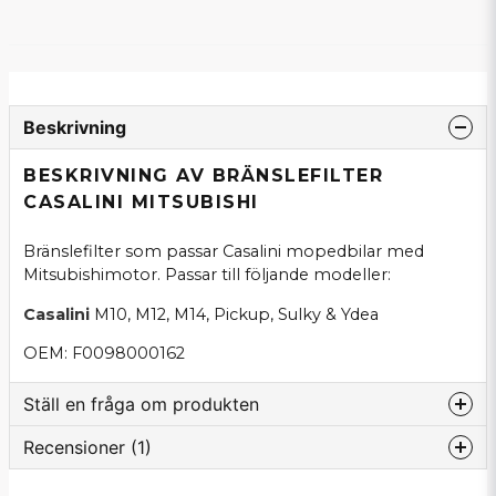
Beskrivning
BESKRIVNING AV BRÄNSLEFILTER
CASALINI MITSUBISHI
Bränslefilter som passar Casalini mopedbilar med
Mitsubishimotor. Passar till följande modeller:
Casalini
M10, M12, M14, Pickup, Sulky & Ydea
OEM: F0098000162
Ställ en fråga om produkten
Recensioner (1)
question
Fråga oss om denna produkt...