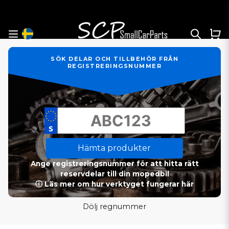
SÖK DELAR OCH TILLBEHÖR FRÅN
REGISTRERINGSNUMMER
Hämta produkter
Ange registreringsnummer för att hitta rätt
reservdelar till din mopedbil
ⓘ Läs mer om hur verktyget fungerar här
Dölj regnummer