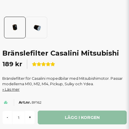
Bränslefilter Casalini Mitsubishi
189 kr
Bränslefilter för Casalini mopedbilar med Mitsubishimotor. Passar
modellerna M10, M12, M14, Pickup, Sulky och Ydea.
Läs mer
BF162
LÄGG I KORGEN
-
+