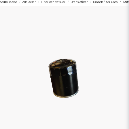
edbilsdelar
Alla delar
Filter och vätskor
Bränslefilter
Bränslefilter Casalini Mit