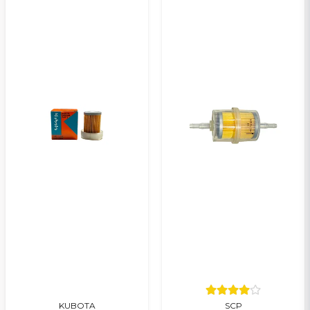
Ja, ni kan publicera min fråga
Skicka en fråga
KUBOTA
SCP