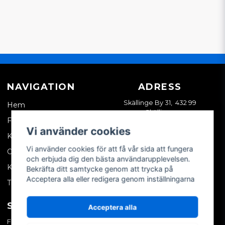
NAVIGATION
ADRESS
Skällinge By 31, 432 99
Hem
Skällinge
Företagskund
Vi använder cookies
Kontakta oss
Vi använder cookies för att få vår sida att fungera
Om oss
och erbjuda dig den bästa användarupplevelsen.
Köpvillkor
Bekräfta ditt samtycke genom att trycka på
Acceptera alla eller redigera genom inställningarna
Tips & trix
SOCIALA MEDIER
MITT KONTO
Acceptera alla
Facebook
Logga in