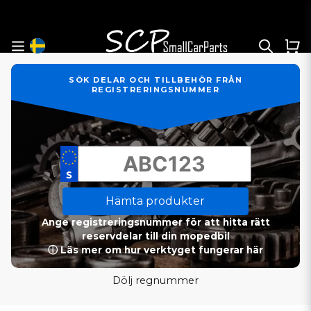
SÖK DELAR OCH TILLBEHÖR FRÅN
REGISTRERINGSNUMMER
Hämta produkter
Ange registreringsnummer för att hitta rätt
reservdelar till din mopedbil
ⓘ Läs mer om hur verktyget fungerar här
Dölj regnummer