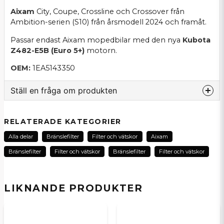
Aixam
City, Coupe, Crossline och Crossover från
Ambition-serien (S10) från årsmodell 2024 och framåt.
Passar endast Aixam mopedbilar med den nya
Kubota
Z482-E5B (Euro 5+)
motorn.
OEM:
1EA5143350
Ställ en fråga om produkten
question
Fråga oss om denna produkt...
RELATERADE KATEGORIER
Alla delar
Bränslefilter
Filter och vätskor
Aixam
Bränslefilter
Filter och vätskor
Bränslefilter
Filter och vätskor
name
Namn
LIKNANDE PRODUKTER
email
E-postadress