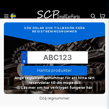
SÖK DELAR OCH TILLBEHÖR FRÅN
REGISTRERINGSNUMMER
Hämta produkter
Ange registreringsnummer för att hitta rätt
reservdelar till din mopedbil
ⓘ Läs mer om hur verktyget fungerar här
Dölj regnummer