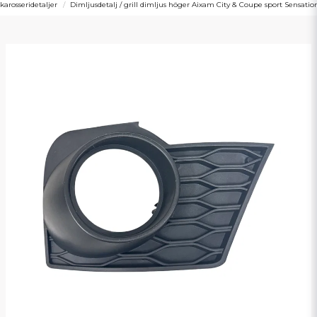
karosseridetaljer
Dimljusdetalj / grill dimljus höger Aixam City & Coupe sport Sensatio