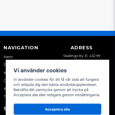
NAVIGATION
ADRESS
Skällinge By 31, 432 99
Hem
Skällinge
Företagskund
Vi använder cookies
Kontakta oss
Vi använder cookies för att få vår sida att fungera
Om oss
och erbjuda dig den bästa användarupplevelsen.
Köpvillkor
Bekräfta ditt samtycke genom att trycka på
Acceptera alla eller redigera genom inställningarna
Tips & trix
SOCIALA MEDIER
MITT KONTO
Acceptera alla