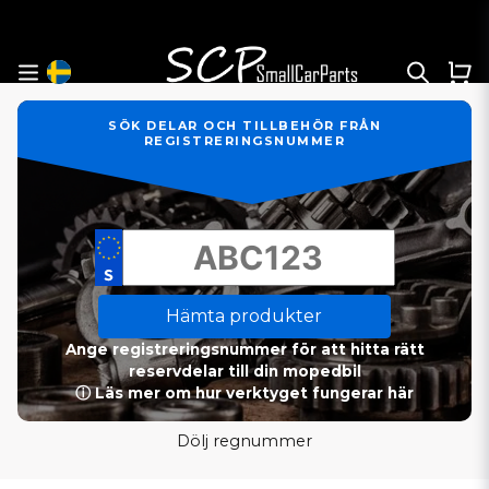
SÖK DELAR OCH TILLBEHÖR FRÅN
REGISTRERINGSNUMMER
Hämta produkter
Ange registreringsnummer för att hitta rätt
reservdelar till din mopedbil
ⓘ Läs mer om hur verktyget fungerar här
Dölj regnummer