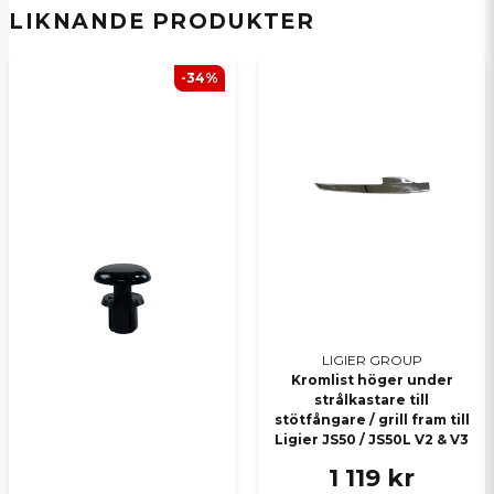
E-postadress
LIKNANDE PRODUKTER
-34%
Ja, ni kan publicera min fråga
Skicka en fråga
LIGIER GROUP
Kromlist höger under
strålkastare till
stötfångare / grill fram till
Ligier JS50 / JS50L V2 & V3
1 119 kr