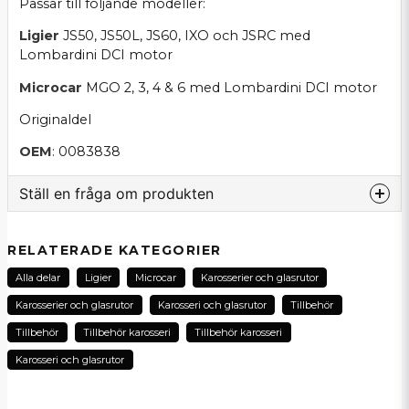
Passar till följande modeller:
Ligier
JS50, JS50L, JS60, IXO och JSRC med
Lombardini DCI motor
Microcar
MGO 2, 3, 4 & 6 med Lombardini DCI motor
Originaldel
OEM
: 0083838
Ställ en fråga om produkten
question
Fråga oss om denna produkt...
RELATERADE KATEGORIER
Alla delar
Ligier
Microcar
Karosserier och glasrutor
Karosserier och glasrutor
Karosseri och glasrutor
Tillbehör
name
Tillbehör
Tillbehör karosseri
Tillbehör karosseri
Namn
Karosseri och glasrutor
email