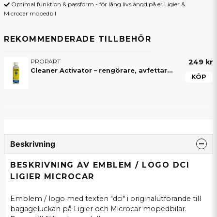
Optimal funktion & passform - för lång livslängd på er Ligier &
Microcar mopedbil
REKOMMENDERADE TILLBEHÖR
PROPART
249 kr
Cleaner Activator – rengörare, avfettare och aktivator för mopedbil
KÖP
Beskrivning
BESKRIVNING AV EMBLEM / LOGO DCI
LIGIER MICROCAR
Emblem / logo med texten "dci" i originalutförande till
bagageluckan på Ligier och Microcar mopedbilar.