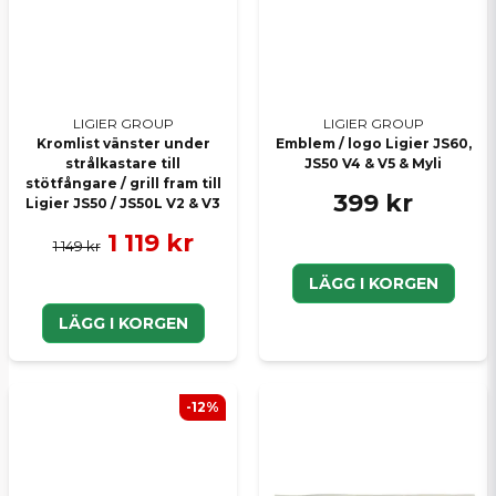
LIGIER GROUP
LIGIER GROUP
Kromlist vänster under
Emblem / logo Ligier JS60,
strålkastare till
JS50 V4 & V5 & Myli
stötfångare / grill fram till
399 kr
Ligier JS50 / JS50L V2 & V3
1 119 kr
1 149 kr
LÄGG I KORGEN
LÄGG I KORGEN
-12%