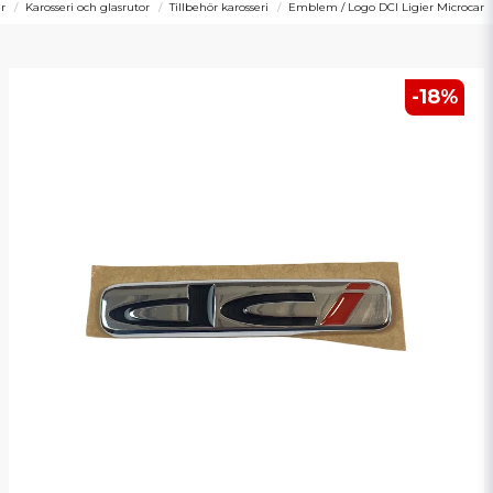
ar
Karosseri och glasrutor
Tillbehör karosseri
Emblem / Logo DCI Ligier Microcar
-
18
%