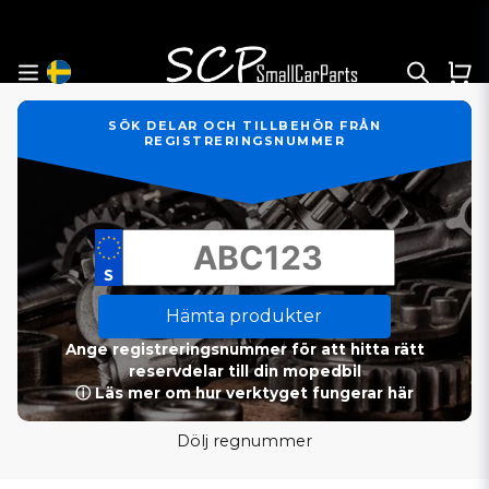
SÖK DELAR OCH TILLBEHÖR FRÅN
REGISTRERINGSNUMMER
Hämta produkter
Ange registreringsnummer för att hitta rätt
reservdelar till din mopedbil
ⓘ Läs mer om hur verktyget fungerar här
Dölj regnummer