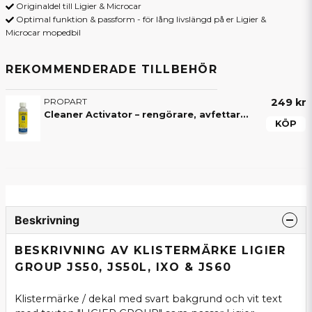
Originaldel till Ligier & Microcar
Optimal funktion & passform - för lång livslängd på er Ligier &
Microcar mopedbil
REKOMMENDERADE TILLBEHÖR
PROPART
249 kr
Cleaner Activator – rengörare, avfettare och aktivator för mopedbil
KÖP
Beskrivning
BESKRIVNING AV KLISTERMÄRKE LIGIER
GROUP JS50, JS50L, IXO & JS60
Klistermärke / dekal med svart bakgrund och vit text