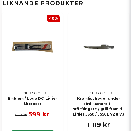
LIKNANDE PRODUKTER
Ja, ni kan publicera min fråga
-18%
Skicka en fråga
LIGIER GROUP
LIGIER GROUP
Emblem / Logo DCI Ligier
Kromlist höger under
Microcar
strålkastare till
stötfångare / grill fram till
599 kr
Ligier JS50 / JS50L V2 & V3
729 kr
1 119 kr