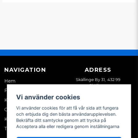
NAVIGATION
ADRESS
Skällinge By 31, 432 99
Hem
Skällinge
Företagskund
Vi använder cookies
Kontakta oss
Vi använder cookies för att få vår sida att fungera
Om oss
och erbjuda dig den bästa användarupplevelsen.
Köpvillkor
Bekräfta ditt samtycke genom att trycka på
Acceptera alla eller redigera genom inställningarna
Tips & trix