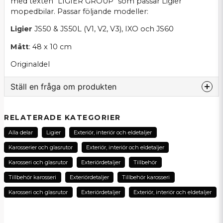
med texten "LIGIER GROUP" som passar Ligier
mopedbilar. Passar följande modeller:
Ligier
JS50 & JS50L (V1, V2, V3), IXO och JS60
Mått
: 48 x 10 cm
Originaldel
Ställ en fråga om produkten
question
Fråga oss om denna produkt...
RELATERADE KATEGORIER
Alla delar
Ligier
Exteriör, interiör och eldetaljer
Karosserier och glasrutor
Exteriör, interiör och eldetaljer
name
Karosseri och glasrutor
Exteriördetaljer
Tillbehör
Namn
Tillbehör karosseri
Exteriördetaljer
Tillbehör karosseri
Karosseri och glasrutor
Exteriördetaljer
Exteriör, interiör och eldetaljer
email
E-postadress