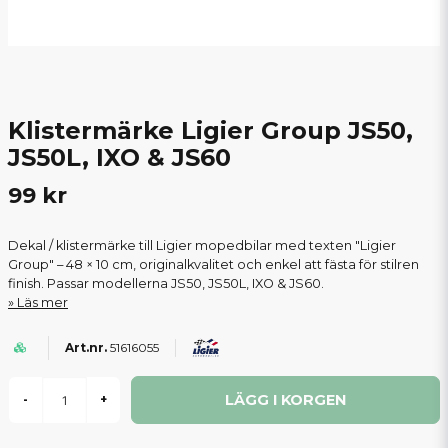
Klistermärke Ligier Group JS50,
JS50L, IXO & JS60
99 kr
Dekal / klistermärke till Ligier mopedbilar med texten "Ligier
Group" – 48 × 10 cm, originalkvalitet och enkel att fästa för stilren
finish. Passar modellerna JS50, JS50L, IXO & JS60.
Läs mer
51616055
LÄGG I KORGEN
-
+