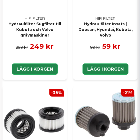
HIFI FILTER
HIFI FILTER
Skicka en fråga
Hydraulfilter Sugfilter till
Hydraulfilter insats |
Kubota och Volvo
Doosan, Hyundai, Kubota,
grävmaskiner
Volvo
249 kr
59 kr
299 kr
99 kr
LÄGG I KORGEN
LÄGG I KORGEN
-38%
-21%