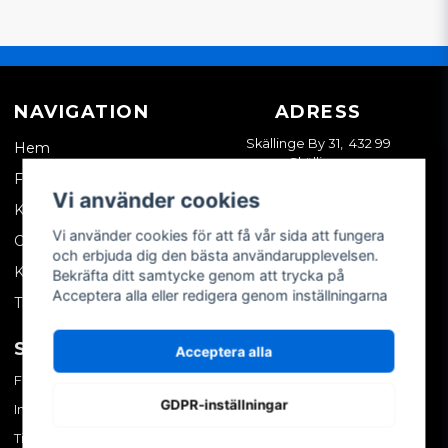
NAVIGATION
ADRESS
Skällinge By 31, 432 99
Hem
Skällinge
Företagskund
Vi använder cookies
Kontakta oss
Vi använder cookies för att få vår sida att fungera
Om oss
och erbjuda dig den bästa användarupplevelsen.
Köpvillkor
Bekräfta ditt samtycke genom att trycka på
Acceptera alla eller redigera genom inställningarna
Tips & trix
SOCIALA MEDIER
MITT KONTO
Acceptera alla
Facebook
Logga in
GDPR-inställningar
Instagram
Skapa konto
TikTok
Glömt ditt lösenord?