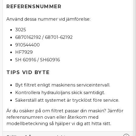
REFERENSNUMMER
Använd dessa nummer vid jämförelse:
3025
6870162192 / 68701-62192
910544400
HF7929
SH 60916 / SH60916
TIPS VID BYTE
Byt filtret enligt maskinens serviceintervall.
Kontrollera hydrauloljans skick samtidigt.
Säkerställ att systemet är trycklöst före service.
Är du osäker på om filtret passar din maskin? Jämför
referensnumren ovan eller återkom med
modellbeteckning så hjälper vi dig att hitta rätt.