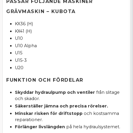
PASSAR FÖLJANDE MASKINER
GRÄVMASKIN – KUBOTA
KX36 (H)
KX41 (H)
U10
U10 Alpha
U15
U15-3
U20
FUNKTION OCH FÖRDELAR
Skyddar hydraulpump och ventiler
från slitage
och skador.
Säkerställer jämna och precisa rörelser.
Minskar risken för driftstopp
och kostsamma
reparationer.
Förlänger livslängden
på hela hydraulsystemet.