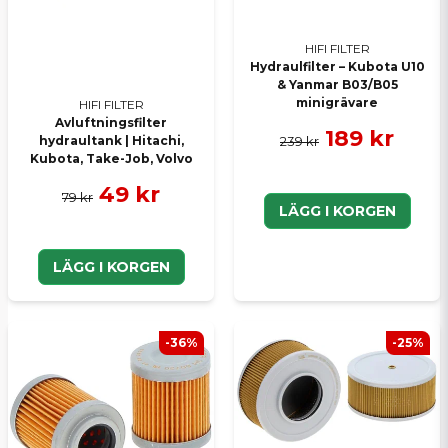
HIFI FILTER
Hydraulfilter – Kubota U10
& Yanmar B03/B05
minigrävare
HIFI FILTER
Avluftningsfilter
189 kr
239 kr
hydraultank | Hitachi,
Kubota, Take-Job, Volvo
49 kr
79 kr
LÄGG I KORGEN
LÄGG I KORGEN
-36%
-25%