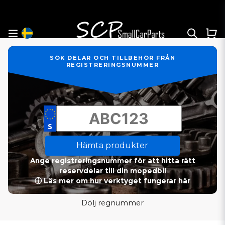
SÖK DELAR OCH TILLBEHÖR FRÅN
REGISTRERINGSNUMMER
Hämta produkter
Ange registreringsnummer för att hitta rätt
reservdelar till din mopedbil
ⓘ Läs mer om hur verktyget fungerar här
Dölj regnummer