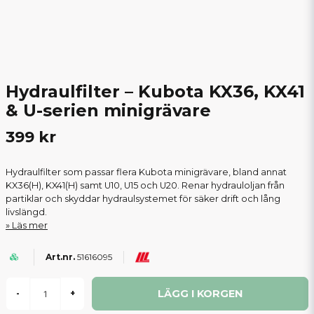
Hydraulfilter – Kubota KX36, KX41
& U-serien minigrävare
399 kr
Hydraulfilter som passar flera Kubota minigrävare, bland annat
KX36(H), KX41(H) samt U10, U15 och U20. Renar hydrauloljan från
partiklar och skyddar hydraulsystemet för säker drift och lång
livslängd.
Läs mer
51616095
LÄGG I KORGEN
-
+