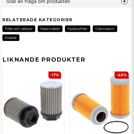
Ställ en fråga om produkten
question
Fråga oss om denna produkt...
RELATERADE KATEGORIER
Filter och vätskor
Maskindelar
Hydraulfilter
Grävmaskin
Kubota
name
Namn
LIKNANDE PRODUKTER
email
E-postadress
-17%
-40%
Ja, ni kan publicera min fråga