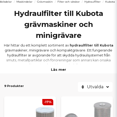
bilsdelar
Maskindelar
Grävmaskin
Filter och vätskor
Hydraulfilter
Kubota
Hydraulfilter till Kubota
grävmaskiner och
minigrävare
Här hittar du ett komplett sortiment av
hydraulfilter till Kubota
grävmaskiner, minigrävare och kompaktgrävare. Ett fungerande
hydraulfilter är avgörande för att skydda hydraulsystemet från
smuts, metallpartiklar och föroreningar som annars kan orsaka
slitage, tryckproblem och driftstopp.
Läs mer
Vi erbjuder hydralfilter till Kubota-modeller inom både
U-serien
och
KX-serien
. Oavsett om din maskin används dagligen i
9 Produkter
Utvalda
entreprenad eller mer sporadiskt vid privat arbete hjälper vi dig att
hitta rätt filter för säker och stabil hydraulikdrift.
-17%
KUBOTA-MODELLER VI HAR
HYDRAULFILTER TILL