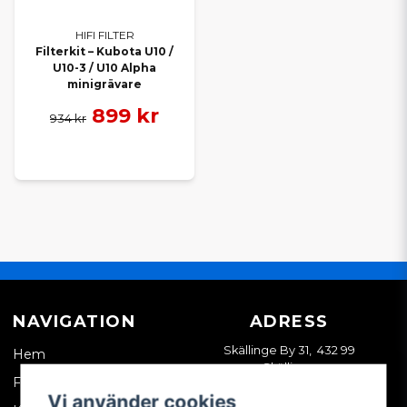
HIFI FILTER
Filterkit – Kubota U10 /
U10-3 / U10 Alpha
minigrävare
899 kr
934 kr
NAVIGATION
ADRESS
Skällinge By 31, 432 99
Hem
Skällinge
Företagskund
Vi använder cookies