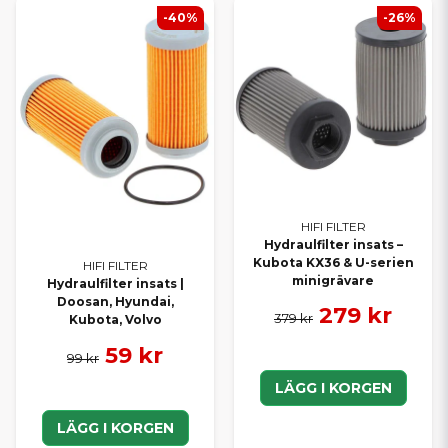
-40%
-26%
HIFI FILTER
Hydraulfilter insats –
Kubota KX36 & U-serien
HIFI FILTER
minigrävare
Hydraulfilter insats |
Doosan, Hyundai,
279 kr
379 kr
Kubota, Volvo
59 kr
99 kr
LÄGG I KORGEN
LÄGG I KORGEN