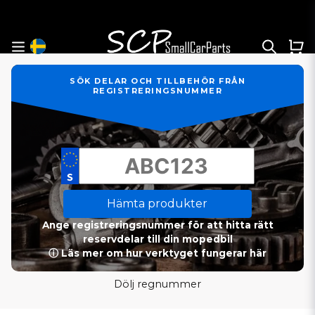
SÖK DELAR OCH TILLBEHÖR FRÅN
REGISTRERINGSNUMMER
Hämta produkter
Ange registreringsnummer för att hitta rätt
reservdelar till din mopedbil
ⓘ Läs mer om hur verktyget fungerar här
Dölj regnummer