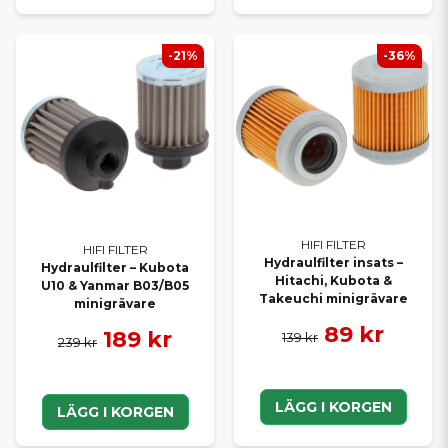
-21%
-36%
HIFI FILTER
HIFI FILTER
Hydraulfilter insats –
Hydraulfilter – Kubota
Hitachi, Kubota &
U10 & Yanmar B03/B05
Takeuchi minigrävare
minigrävare
89 kr
189 kr
139 kr
239 kr
LÄGG I KORGEN
LÄGG I KORGEN