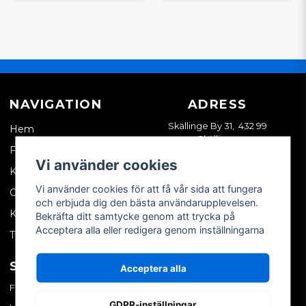
NAVIGATION
ADRESS
Skällinge By 31, 432 99
Hem
Skällinge
Företagskund
Vi använder cookies
Kontakta oss
Vi använder cookies för att få vår sida att fungera
Om oss
och erbjuda dig den bästa användarupplevelsen.
Köpvillkor
Bekräfta ditt samtycke genom att trycka på
Acceptera alla eller redigera genom inställningarna
Tips & trix
SOCIALA MEDIER
MITT KONTO
Acceptera alla
Facebook
Logga in
GDPR-inställningar