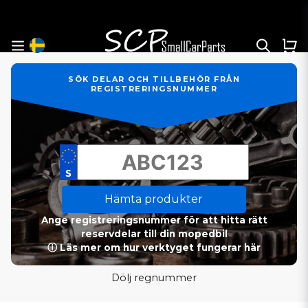
SÖK DELAR OCH TILLBEHÖR FRÅN
REGISTRERINGSNUMMER
Hämta produkter
Ange registreringsnummer för att hitta rätt
reservdelar till din mopedbil
ⓘ Läs mer om hur verktyget fungerar här
Dölj regnummer