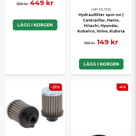
449 kr
599 kr
HIFI FILTER
Hydraulfilter spin-on |
Caterpillar, Hanix,
LÄGG I KORGEN
Hitachi, Hyundai,
Kobelco, Volvo, Kubota
149 kr
199 kr
LÄGG I KORGEN
-21%
-4%