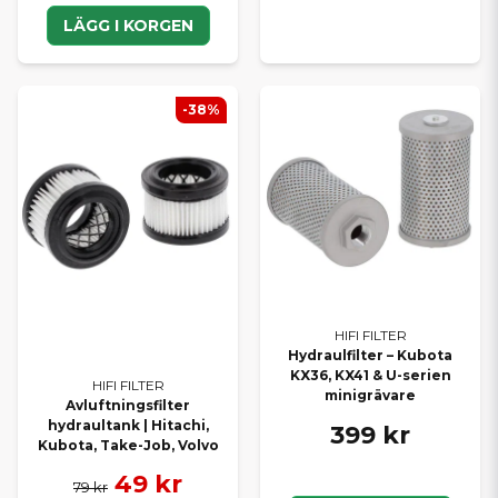
LÄGG I KORGEN
-38%
HIFI FILTER
Hydraulfilter – Kubota
KX36, KX41 & U-serien
HIFI FILTER
minigrävare
Avluftningsfilter
hydraultank | Hitachi,
399 kr
Kubota, Take-Job, Volvo
49 kr
79 kr