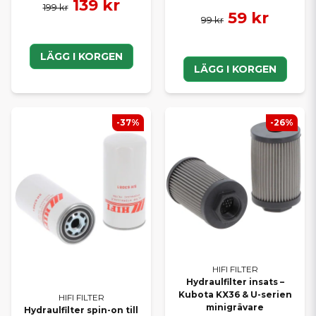
139 kr
199 kr
59 kr
99 kr
LÄGG I KORGEN
LÄGG I KORGEN
-37%
-26%
HIFI FILTER
Hydraulfilter insats –
Kubota KX36 & U-serien
HIFI FILTER
minigrävare
Hydraulfilter spin-on till