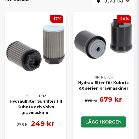
Utvalda
-17%
-24%
HIFI FILTER
Hydraulfilter för Kubota
KX serien grävmaskiner
HIFI FILTER
679 kr
899 kr
Hydraulfilter Sugfilter till
Kubota och Volvo
grävmaskiner
LÄGG I KORGEN
249 kr
299 kr