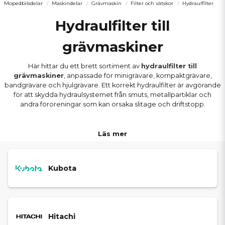
Mopedbilsdelar
Maskindelar
Grävmaskin
Filter och vätskor
Hydraulfilter
Hydraulfilter till
grävmaskiner
Här hittar du ett brett sortiment av
hydraulfilter till
grävmaskiner
, anpassade för minigrävare, kompaktgrävare,
bandgrävare och hjulgrävare. Ett korrekt hydraulfilter är avgörande
för att skydda hydraulsystemet från smuts, metallpartiklar och
andra föroreningar som kan orsaka slitage och driftstopp.
Vi erbjuder högkvalitativa
hydraulolje­filter för grävmaskiner
Läs mer
som säkerställer stabilt flöde, rätt tryck och lång livslängd på
pumpar, ventiler och cylindrar. Våra filter passar både mindre
privatägda maskiner och större entreprenadmaskiner.
Kubota
HYDRAULFILTER FÖR SERVICE
OCH UNDERHÅLL
Hitachi
I denna kategori hittar du filter för regelbunden hydraulservice: