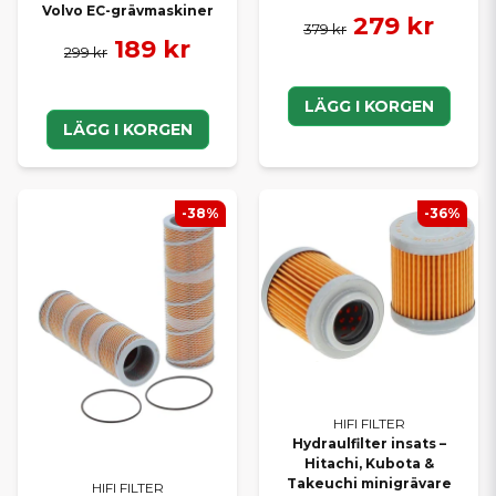
Volvo EC-grävmaskiner
279 kr
379 kr
189 kr
299 kr
LÄGG I KORGEN
LÄGG I KORGEN
-38%
-36%
HIFI FILTER
Hydraulfilter insats –
Hitachi, Kubota &
Takeuchi minigrävare
HIFI FILTER