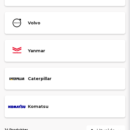
Returfilter
Tryckfilter
Sugfilter
Volvo
Insatsfilter
Filter för hydraul­tankar
SKYDDA HYDRAULSYSTEMET
Yanmar
Ett nytt hydraulfilter förhindrar att skadliga partiklar cirkulerar i
systemet och orsakar onödigt slitage. Rätt filtrering ger jämnare
körning, stabilt arbetstryck och minskad risk för kostsamma
reparationer.
Caterpillar
SNABB LEVERANS &
PROFESSIONELL SUPPORT
Är du osäker på vilket
hydraulfilter som passar din
Komatsu
grävmaskin
? Kontakta oss – vi hjälper dig gärna att välja rätt filter
utifrån din maskinmodell och hur maskinen används.
14 Produkter