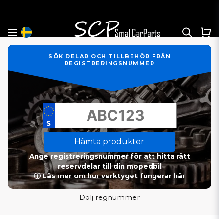
SÖK DELAR OCH TILLBEHÖR FRÅN
REGISTRERINGSNUMMER
Hämta produkter
Ange registreringsnummer för att hitta rätt
reservdelar till din mopedbil
ⓘ Läs mer om hur verktyget fungerar här
Dölj regnummer