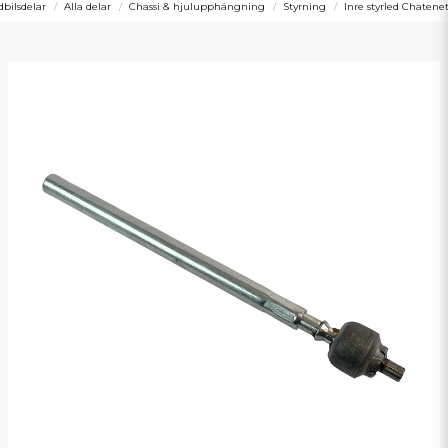
bilsdelar
Alla delar
Chassi & hjulupphängning
Styrning
Inre styrled Chatene