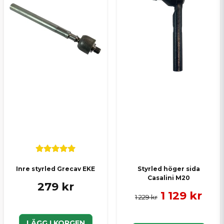
Inre styrled Grecav EKE
Styrled höger sida
Casalini M20
279 kr
1 129 kr
1 229 kr
LÄGG I KORGEN