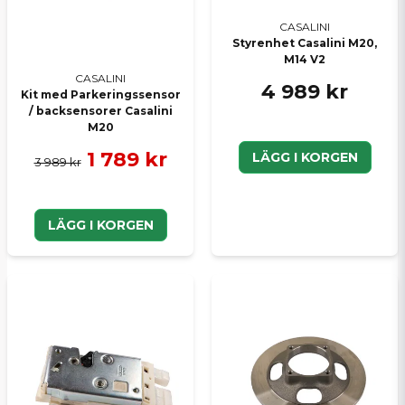
CASALINI
Skicka en fråga
Styrenhet Casalini M20,
M14 V2
CASALINI
4 989 kr
Kit med Parkeringssensor
/ backsensorer Casalini
M20
1 789 kr
LÄGG I KORGEN
3 989 kr
LÄGG I KORGEN