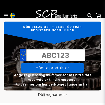
SÖK DELAR OCH TILLBEHÖR FRÅN
REGISTRERINGSNUMMER
Hämta produkter
Ange registreringsnummer för att hitta rätt
reservdelar till din mopedbil
ⓘ Läs mer om hur verktyget fungerar här
Dölj regnummer