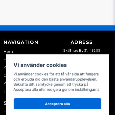
NAVIGATION
ADRESS
Skällinge By 31, 432 99
Hem
Skällinge
Företagskund
Vi använder cookies
Kontakta oss
Vi använder cookies för att få vår sida att fungera
Om oss
och erbjuda dig den bästa användarupplevelsen.
Köpvillkor
Bekräfta ditt samtycke genom att trycka på
Acceptera alla eller redigera genom inställningarna
Tips & trix
SOCIALA MEDIER
MITT KONTO
Acceptera alla
Facebook
Logga in