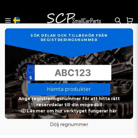
SÖK DELAR OCH TILLBEHÖR FRÅN
REGISTRERINGSNUMMER
Hämta produkter
Ange registreringsnummer för att hitta rätt
reservdelar till din mopedbil
ⓘ Läs mer om hur verktyget fungerar här
Dölj regnummer