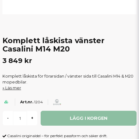
Komplett låskista vänster
Casalini M14 M20
3 849 kr
Komplett låskista för förarsidan / vänster sida till Casalini M14 & M20
mopedbilar.
Läs mer
1204
LÄGG I KORGEN
-
+
Casalini originaldel – för perfekt passform och säker drift.