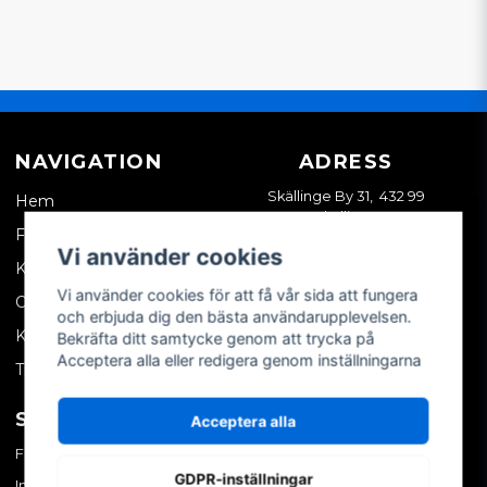
NAVIGATION
ADRESS
Skällinge By 31, 432 99
Hem
Skällinge
Företagskund
Vi använder cookies
Kontakta oss
Vi använder cookies för att få vår sida att fungera
Om oss
och erbjuda dig den bästa användarupplevelsen.
Köpvillkor
Bekräfta ditt samtycke genom att trycka på
Acceptera alla eller redigera genom inställningarna
Tips & trix
SOCIALA MEDIER
MITT KONTO
Acceptera alla
Facebook
Logga in
GDPR-inställningar
Instagram