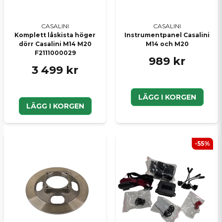
Skicka en fråga
CASALINI
CASALINI
Komplett låskista höger
Instrumentpanel Casalini
dörr Casalini M14 M20
M14 och M20
F2111000029
989 kr
3 499 kr
LÄGG I KORGEN
LÄGG I KORGEN
-55%