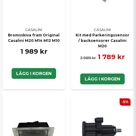
CASALINI
CASALINI
Bromsskiva fram Original
Kit med Parkeringssensor
Casalini M20 M14 M12 M10
/ backsensorer Casalini
M20
1 989 kr
1 789 kr
3 989 kr
LÄGG I KORGEN
LÄGG I KORGEN
-5%