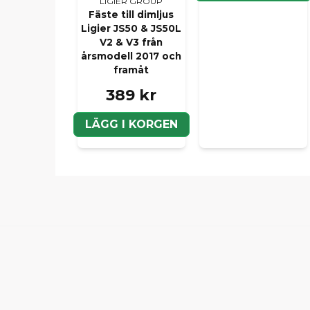
LIGIER GROUP
Fäste till dimljus
Ligier JS50 & JS50L
V2 & V3 från
årsmodell 2017 och
framåt
389 kr
LÄGG I KORGEN