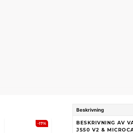
Beskrivning
BESKRIVNING AV V
-17%
JS50 V2 & MICROC