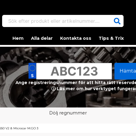
Sök efter produkt eller artikelnummer....
Hem
Alla delar
Kontakta oss
Tips & Trix
Hämta
Ange registreringsnummer för att hitta rätt reservdel
ⓘ Läs mer om hur verktyget fungerar
Dölj regnummer
JS50 V2 & Microcar M.GO 3