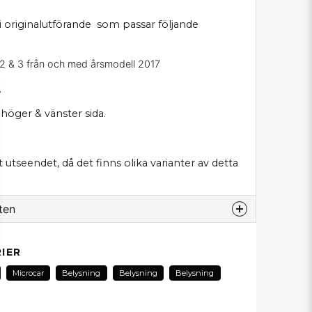
i originalutförande som passar följande
 2 & 3 från och med årsmodell 2017
.
 höger & vänster sida.
utseendet, då det finns olika varianter av detta
ten
odukt...
IER
Microcar
Belysning
Belysning
Belysning