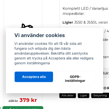
Komplett LED / Varselljus 
mopedbilar:
Ligier
JS50 & JS50L
versin
Microcar
Mgo & Due 3 / 4
Vi använder cookies
Detta led-ljus passar både
Vi använder cookies för att få vår sida att
OEM
: 1409160
fungera och erbjuda dig den bästa
användarupplevelsen. Bekräfta ditt samtycke
OBS: Kontrollera noggrant 
genom att trycka på Acceptera alla eller redigera
LED-ljus.
genom inställningarna
Ställ en fråga om produk
Acceptera alla
GDPR-
LIGIER GROUP
inställningar
Låsbygel / låsstift
question
Fråga oss om denna pr
baklucka Ligier
RELATERADE KATEGOR
JS60
Alla delar
Ligier
Belysning
379 kr
459 kr