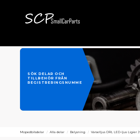
SÖK DELAR OCH
TILLBEHÖR FRÅN
REGISTRERINGSNUMMER
Mopedbilsdelar
Alla delar
Belysning
Varselljus DRL LED-ljus Ligier 