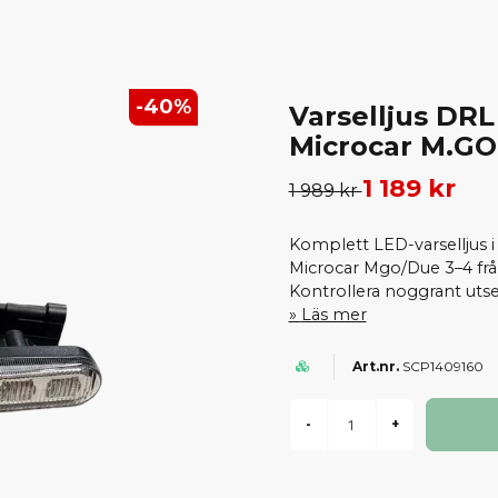
-
40
%
Varselljus DRL
Microcar M.GO
1 189 kr
1 989 kr
Komplett LED-varselljus i
Microcar Mgo/Due 3–4 från
Kontrollera noggrant utsee
Läs mer
SCP1409160
-
+