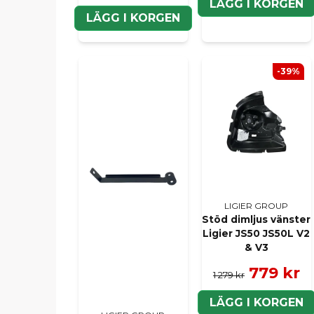
LÄGG I KORGEN
LÄGG I KORGEN
-39%
LIGIER GROUP
Stöd dimljus vänster
Ligier JS50 JS50L V2
& V3
779 kr
1 279 kr
LÄGG I KORGEN