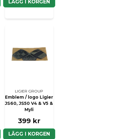
name
LÄGG I KORGEN
Namn
Ja, ni kan publicera m
LIGIER GROUP
Emblem / logo Ligier
JS60, JS50 V4 & V5 &
Myli
399 kr
LÄGG I KORGEN