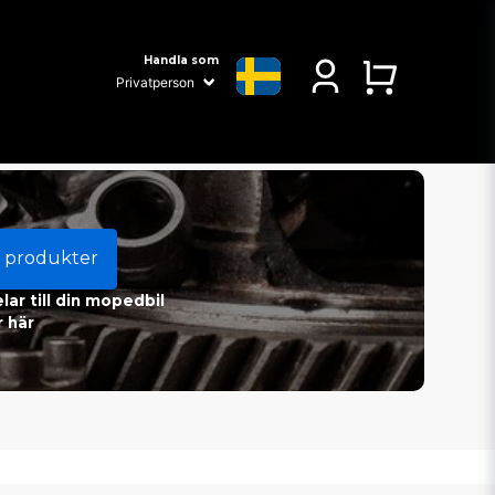
Handla som
 produkter
ar till din mopedbil
 här