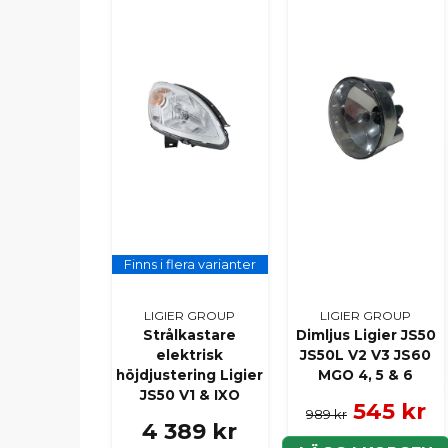
Finns i flera varianter
LIGIER GROUP
LIGIER GROUP
Strålkastare
Dimljus Ligier JS50
elektrisk
JS50L V2 V3 JS60
höjdjustering Ligier
MGO 4, 5 & 6
JS50 V1 & IXO
545 kr
989 kr
4 389 kr