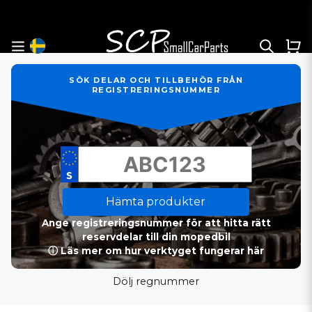
SÖK DELAR OCH TILLBEHÖR FRÅN
REGISTRERINGSNUMMER
Hämta produkter
Ange registreringsnummer för att hitta rätt
reservdelar till din mopedbil
ⓘ Läs mer om hur verktyget fungerar här
Dölj regnummer