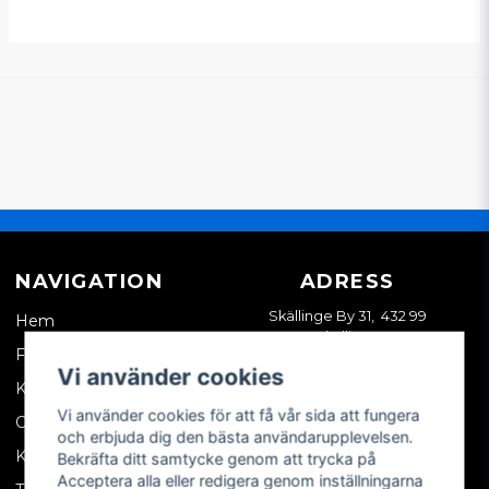
NAVIGATION
ADRESS
Skällinge By 31, 432 99
Hem
Skällinge
Företagskund
Vi använder cookies
Kontakta oss
Vi använder cookies för att få vår sida att fungera
Om oss
och erbjuda dig den bästa användarupplevelsen.
Köpvillkor
Bekräfta ditt samtycke genom att trycka på
Acceptera alla eller redigera genom inställningarna