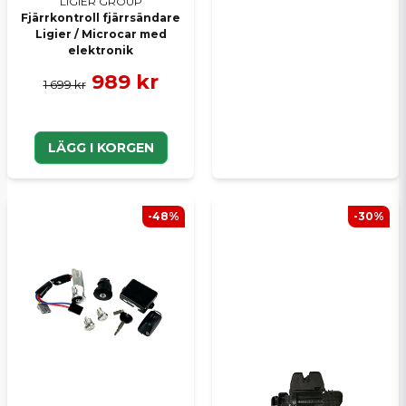
LIGIER GROUP
Fjärrkontroll fjärrsändare
Ligier / Microcar med
elektronik
989 kr
1 699 kr
LÄGG I KORGEN
-48%
-30%