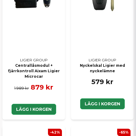
Skicka en fråga
LIGIER GROUP
LIGIER GROUP
Centrallåsmodul +
Nyckelskal Ligier med
fjärrkontroll Aixam Ligier
nyckelämne
Microcar
579 kr
879 kr
1 989 kr
LÄGG I KORGEN
LÄGG I KORGEN
-42%
-65%