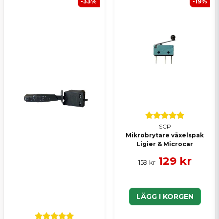
-33%
-19%
Ja, ni kan publicera min fråga
Skicka en fråga
SCP
Mikrobrytare växelspak
Ligier & Microcar
129 kr
159 kr
LÄGG I KORGEN