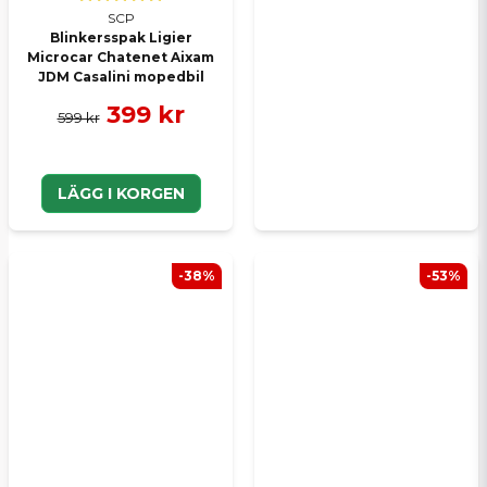
SCP
Blinkersspak Ligier
Microcar Chatenet Aixam
JDM Casalini mopedbil
399 kr
599 kr
LÄGG I KORGEN
-38%
-53%