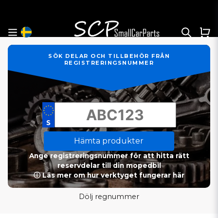
SÖK DELAR OCH TILLBEHÖR FRÅN
REGISTRERINGSNUMMER
Hämta produkter
Ange registreringsnummer för att hitta rätt
reservdelar till din mopedbil
ⓘ Läs mer om hur verktyget fungerar här
Dölj regnummer