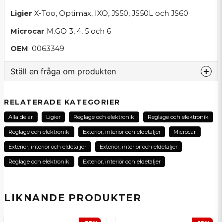
Ligier
X-Too, Optimax, IXO, JS50, JS50L och JS60
Microcar
M.GO 3, 4, 5 och 6
OEM
: 0063349
Ställ en fråga om produkten
question
Fråga oss om denna produkt...
RELATERADE KATEGORIER
Alla delar
Ligier
Reglage och elektronik
Reglage och elektronik
Reglage och elektronik
Exteriör, interiör och eldetaljer
Microcar
name
Exteriör, interiör och eldetaljer
Exteriör, interiör och eldetaljer
Namn
Reglage och elektronik
Exteriör, interiör och eldetaljer
email
E-postadress
LIKNANDE PRODUKTER