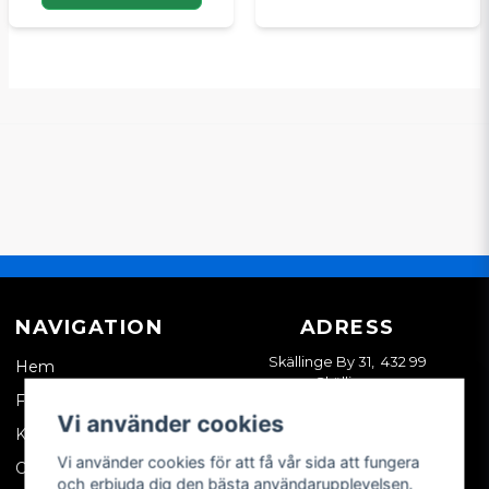
NAVIGATION
ADRESS
Skällinge By 31, 432 99
Hem
Skällinge
Företagskund
Vi använder cookies
Kontakta oss
Vi använder cookies för att få vår sida att fungera
Om oss
och erbjuda dig den bästa användarupplevelsen.