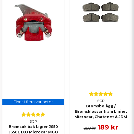
SCP
Finns i flera varianter
Bromsbelägg /
Bromsklossar fram Ligier,
Microcar, Chatenet & JDM
SCP
189 kr
Bromsok bak Ligier JS50
399 kr
JS50L IXO Microcar MGO