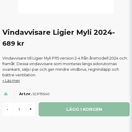
Vindavvisare Ligier Myli 2024-
689 kr
Vindavvisare till Ligier Myli P115 version 2-4 från årsmodell 2024 och
framåt. Dessa vindavvisare som monteras längs sidorutornas
ovankant, säljs i par och ger mindre vindbrus, regninsläpp och
bättre ventilation.
Läs mer
SCP19540
LÄGG I KORGEN
-
+