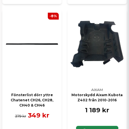
-8%
AIXAM
Fönsterlist dörr yttre
Motorskydd Aixam Kubota
Chatenet CH26, CH28,
Z402 från 2010-2016
CH40 & CH46
1 189 kr
349 kr
379 kr