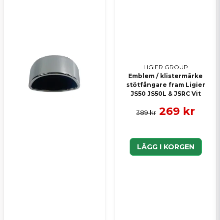
Skicka en fråga
LIGIER GROUP
Emblem / klistermärke
stötfångare fram Ligier
JS50 JS50L & JSRC Vit
269 kr
389 kr
LÄGG I KORGEN