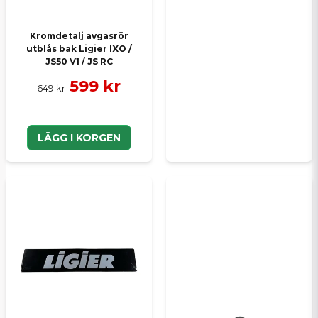
Kromdetalj avgasrör
utblås bak Ligier IXO /
JS50 V1 / JS RC
599 kr
649 kr
LÄGG I KORGEN