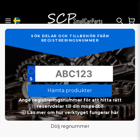
SÖK DELAR OCH TILLBEHÖR FRÅN
REGISTRERINGSNUMMER
Hämta produkter
Ange registreringsnummer för att hitta rätt
reservdelar till din mopedbil
ⓘ Läs mer om hur verktyget fungerar här
Dölj regnummer