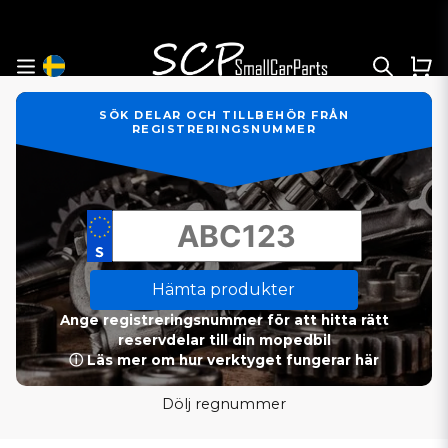
SÖK DELAR OCH TILLBEHÖR FRÅN
REGISTRERINGSNUMMER
Hämta produkter
Ange registreringsnummer för att hitta rätt
reservdelar till din mopedbil
ⓘ Läs mer om hur verktyget fungerar här
Dölj regnummer