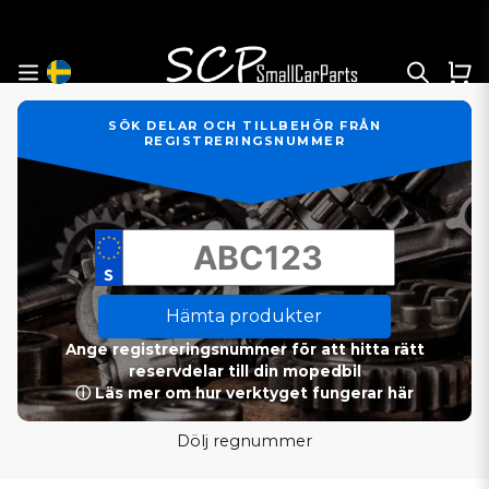
SÖK DELAR OCH TILLBEHÖR FRÅN
REGISTRERINGSNUMMER
Hämta produkter
Ange registreringsnummer för att hitta rätt
reservdelar till din mopedbil
ⓘ Läs mer om hur verktyget fungerar här
Dölj regnummer