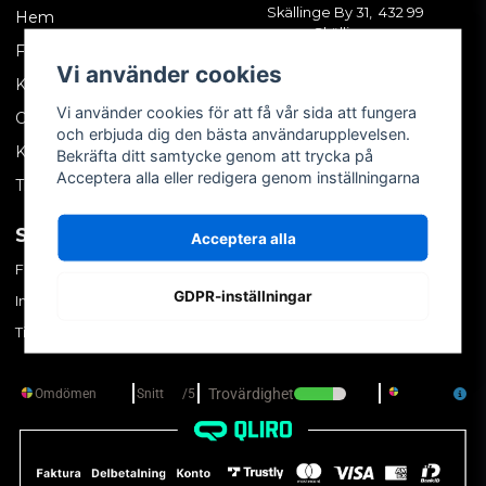
Skällinge By 31, 432 99
Hem
Skällinge
Företagskund
Vi använder cookies
Kontakta oss
Vi använder cookies för att få vår sida att fungera
Om oss
och erbjuda dig den bästa användarupplevelsen.
Köpvillkor
Bekräfta ditt samtycke genom att trycka på
Acceptera alla eller redigera genom inställningarna
Tips & trix
SOCIALA MEDIER
MITT KONTO
Acceptera alla
Facebook
Logga in
GDPR-inställningar
Instagram
Skapa konto
TikTok
Glömt ditt lösenord?