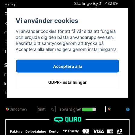
Skällinge By 31, 432 99
Hem
Skällinge
Företagskund
Vi använder cookies
Kontakta oss
Vi använder cookies för att få vår sida att fungera
Om oss
och erbjuda dig den bästa användarupplevelsen.
Köpvillkor
Bekräfta ditt samtycke genom att trycka på
Acceptera alla eller redigera genom inställningarna
Tips & trix
SOCIALA MEDIER
MITT KONTO
Acceptera alla
Facebook
Logga in
GDPR-inställningar
Instagram
Skapa konto
TikTok
Glömt ditt lösenord?