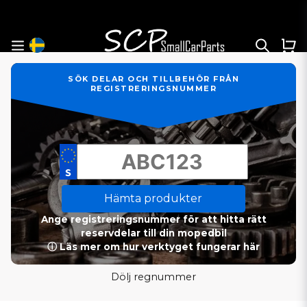
SÖK DELAR OCH TILLBEHÖR FRÅN
REGISTRERINGSNUMMER
Hämta produkter
Ange registreringsnummer för att hitta rätt
reservdelar till din mopedbil
ⓘ Läs mer om hur verktyget fungerar här
Dölj regnummer