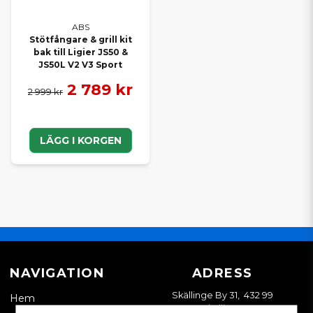
ABS
Stötfångare & grill kit
bak till Ligier JS50 &
JS50L V2 V3 Sport
2 789 kr
2 999 kr
LÄGG I KORGEN
NAVIGATION
ADRESS
Skällinge By 31, 432 99
Hem
Skällinge