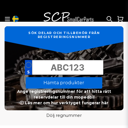
SÖK DELAR OCH TILLBEHÖR FRÅN
REGISTRERINGSNUMMER
Hämta produkter
Ange registreringsnummer för att hitta rätt
reservdelar till din mopedbil
ⓘ Läs mer om hur verktyget fungerar här
Dölj regnummer