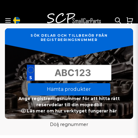
SÖK DELAR OCH TILLBEHÖR FRÅN
REGISTRERINGSNUMMER
Hämta produkter
Ange registreringsnummer för att hitta rätt
reservdelar till din mopedbil
ⓘ Läs mer om hur verktyget fungerar här
Dölj regnummer