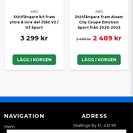
ABS
ABS
Stötfångare kit fram
Stötfångare fram Aixam
yttre & inre del JS50 V2 /
City Coupe Emotion
V3 Sport
Sport från 2020-2023
3 299 kr
2 489 kr
2 499 kr
LÄGG I KORGEN
LÄGG I KORGEN
NAVIGATION
ADRESS
Skällinge By 31, 432 99
Hem
Skällinge