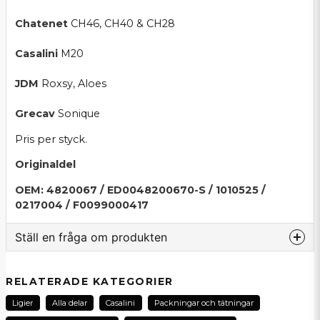
Chatenet
CH46, CH40 & CH28
Casalini
M20
JDM
Roxsy, Aloes
Grecav
Sonique
Pris per styck.
Originaldel
OEM: 4820067 / ED0048200670-S / 1010525 /
0217004 / F0099000417
Ställ en fråga om produkten
question
Fråga oss om denna produkt...
RELATERADE KATEGORIER
Ligier
Alla delar
Casalini
Packningar och tätningar