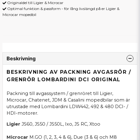
Originaldel till Ligier & Microcar
Optimal funktion & passform - för lång livslängd på er Ligier &
Microcar mopedbil
Beskrivning
BESKRIVNING AV PACKNING AVGASRÖR /
GRENRÖR LOMBARDINI DCI ORIGINAL
Packning till avgassystem / grenröret till Ligier,
Microcar, Chatenet, JDM & Casalini mopedbilar som är
utrustade med Lombardini LDW442, 492 & 480 DCI- /
HDI-motorer.
Ligier
JS60, JS50 / JS50L, Ixo, JS RC, Xtoo
Microcar
M.GO (1, 2, 3, 4 & 6), Due (3 & 6) och M8