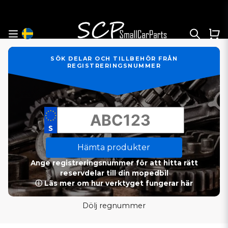
SÖK DELAR OCH TILLBEHÖR FRÅN
REGISTRERINGSNUMMER
Hämta produkter
Ange registreringsnummer för att hitta rätt
reservdelar till din mopedbil
ⓘ Läs mer om hur verktyget fungerar här
Dölj regnummer