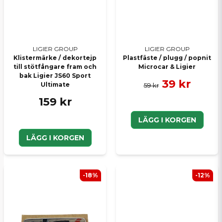
LIGIER GROUP
LIGIER GROUP
Klistermärke / dekortejp
Plastfäste / plugg / popnit
till stötfångare fram och
Microcar & Ligier
bak Ligier JS60 Sport
39 kr
Ultimate
59 kr
159 kr
LÄGG I KORGEN
LÄGG I KORGEN
-18%
-12%