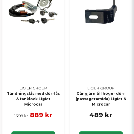
LIGIER GROUP
LIGIER GROUP
Tändningslås med dörrlås
Gångjärn till höger dörr
& tanklock Ligier
(passagerarsida) Ligier &
Microcar
Microcar
889 kr
489 kr
1 799 kr