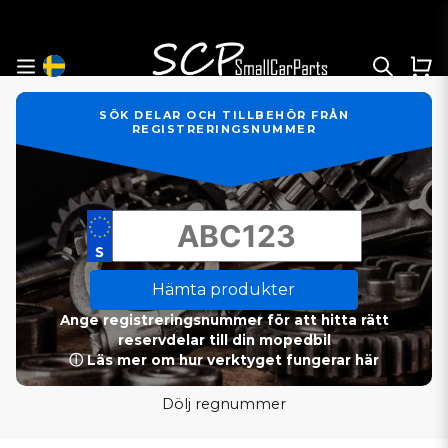
SÖK DELAR OCH TILLBEHÖR FRÅN
REGISTRERINGSNUMMER
Hämta produkter
Ange registreringsnummer för att hitta rätt
reservdelar till din mopedbil
ⓘ Läs mer om hur verktyget fungerar här
Dölj regnummer