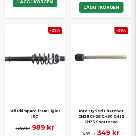
LÄGG I KORGEN
LÄGG I KORGEN
-29%
-29%
Stötdämpare fram Ligier
Inre styrled Chatenet
IXO
CH26 CH28 CH30 CH32
CH33 Sporteevo
989 kr
1 389 kr
349 kr
489 kr