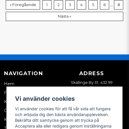
...
« Föregående
1
2
3
4
5
6
8
Nästa »
NAVIGATION
ADRESS
Skällinge By 31, 432 99
Hem
Skällinge
Företagskund
Vi använder cookies
Kontakta oss
Vi använder cookies för att få vår sida att fungera
Om oss
och erbjuda dig den bästa användarupplevelsen.
Köpvillkor
Bekräfta ditt samtycke genom att trycka på
Acceptera alla eller redigera genom inställningarna
Tips & trix