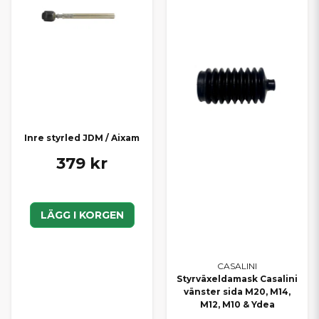
Inre styrled JDM / Aixam
379 kr
LÄGG I KORGEN
CASALINI
Styrväxeldamask Casalini
vänster sida M20, M14,
M12, M10 & Ydea