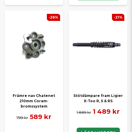
-26%
-21%
Främre nav Chatenet
Stötdämpare fram Ligier
210mm Coram-
X-Too R, S & RS
bromssystem
1 489 kr
1 889 kr
589 kr
799 kr