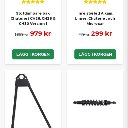
Stötdämpare bak
Inre styrled Aixam,
Chatenet CH26, CH28 &
Ligier, Chatenet och
CH30 Version 1
Microcar
979 kr
299 kr
1 999 kr
479 kr
LÄGG I KORGEN
LÄGG I KORGEN