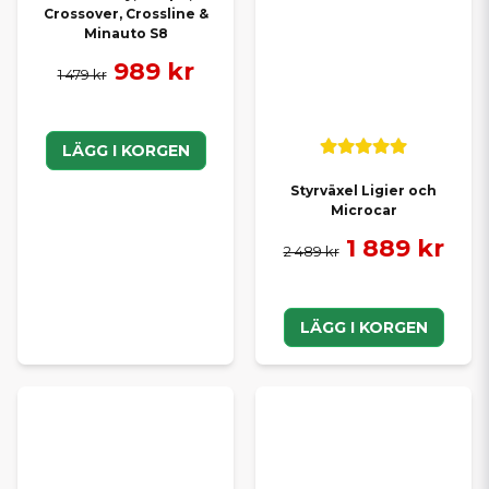
Crossover, Crossline &
Minauto S8
989 kr
1 479 kr
LÄGG I KORGEN
Styrväxel Ligier och
Microcar
1 889 kr
2 489 kr
LÄGG I KORGEN