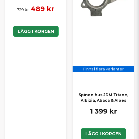
489 kr
729 kr
LÄGG I KORGEN
Finns i flera varianter
Spindelhus JDM Titane,
Albizia, Abaca & Aloes
1 399 kr
LÄGG I KORGEN