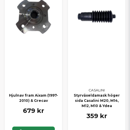
CASALINI
Hjulnav fram Aixam (1997-
Styrväxeldamask höger
2010) & Grecav
sida Casalini M20, M14,
M12, M10 & Ydea
679 kr
359 kr