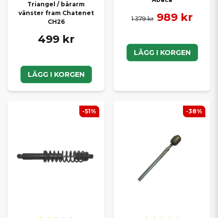
Triangel / bärarm
vänster fram Chatenet
989 kr
1 379 kr
CH26
499 kr
LÄGG I KORGEN
LÄGG I KORGEN
-51%
-38%