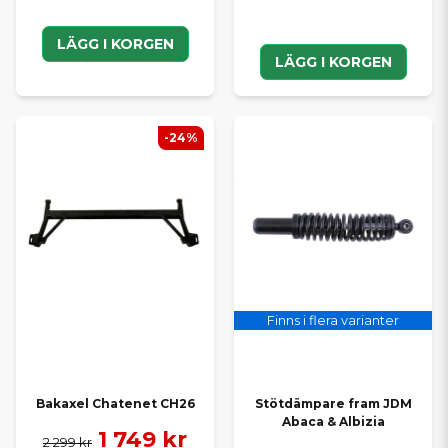
LÄGG I KORGEN
LÄGG I KORGEN
-24%
Finns i flera varianter
Bakaxel Chatenet CH26
Stötdämpare fram JDM
Abaca & Albizia
1 749 kr
2 299 kr