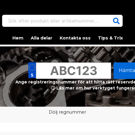
Sök efter produkt eller artikelnummer....
Hem
Alla delar
Kontakta oss
Tips & Trix
Hämta
Ange registreringsnummer för att hitta rätt reservdel
ⓘ Läs mer om hur verktyget fungerar
Dölj regnummer