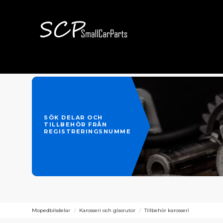
SÖK DELAR OCH
TILLBEHÖR FRÅN
REGISTRERINGSNUMMER
Mopedbilsdelar
Karosseri och glasrutor
Tillbehör karosseri