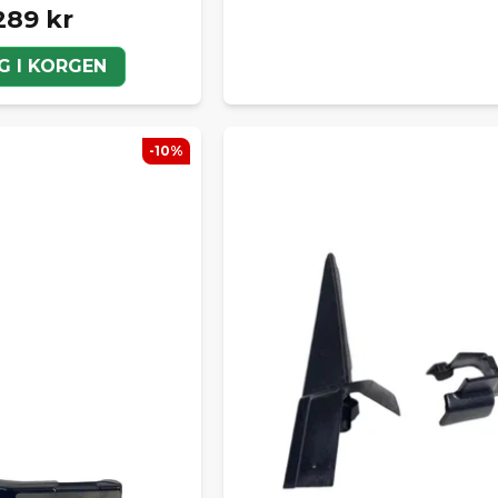
289 kr
G I KORGEN
-10%