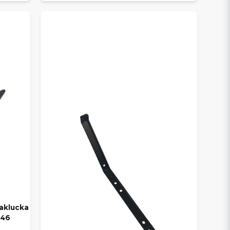
baklucka
H46