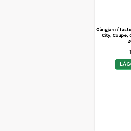
Gångjärn / fäs
City, Coupe, 
2
LÄG