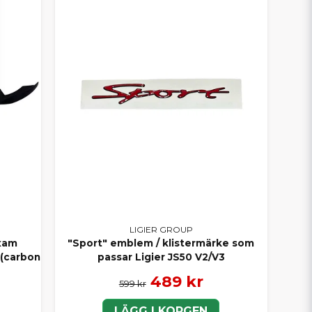
LIGIER GROUP
ixam
"Sport" emblem / klistermärke som
 (carbon
passar Ligier JS50 V2/V3
489 kr
599 kr
LÄGG I KORGEN