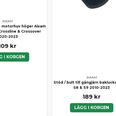
AIXAM
te motorhuv höger Aixam
Crossline & Crossover
020-2023
109 kr
G I KORGEN
AIXAM
Stöd / bult till gångjärn bakluc
S8 & S9 2010-2023
189 kr
LÄGG I KORGEN