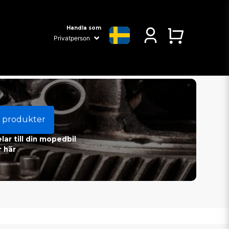
Handla som
 produkter
ar till din mopedbil
 här