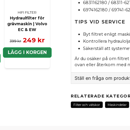
6831162180 / 68311-62
6974162180 / 69741-6
HIFI FILTER
Hydraulfilter för
TIPS VID SERVICE
grävmaskin | Volvo
EC & EW
Byt filtret enligt mask
249 kr
399 kr
Kontrollera hydraulolja
Säkerställ att systemet
LÄGG I KORGEN
Är du osäker på om filtre
ovan eller återkom med mod
Ställ en fråga om produk
question
Fråga oss om denna pr
RELATERADE KATEGOR
Filter och vätskor
Maskindelar
name
Namn