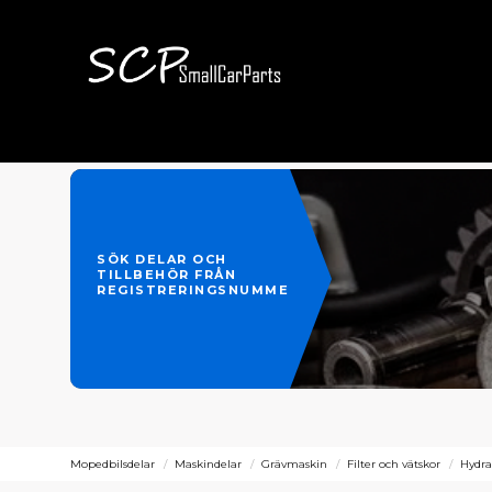
SÖK DELAR OCH
TILLBEHÖR FRÅN
REGISTRERINGSNUMMER
Mopedbilsdelar
Maskindelar
Grävmaskin
Filter och vätskor
Hydrau