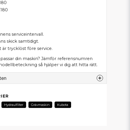
180
2180
inens serviceintervall.
ns skick samtidigt.
 är trycklöst före service.
t passar din maskin? Jämför referensnumren
ellbeteckning så hjälper vi dig att hitta rätt.
ten
odukt...
IER
Hydraulfilter
Grävmaskin
Kubota
email
E-postadress