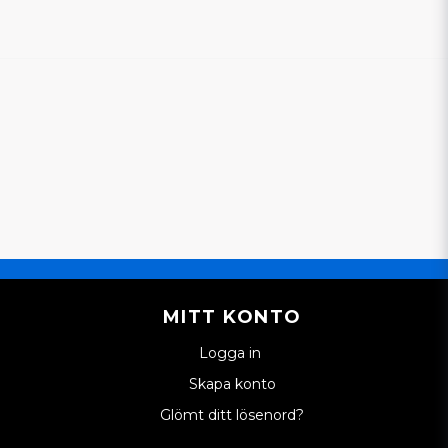
in fråga
Skicka en fråga
MITT KONTO
Logga in
Skapa konto
Glömt ditt lösenord?