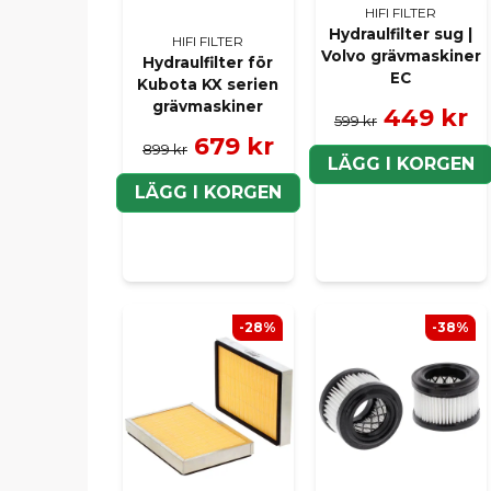
HIFI FILTER
Hydraulfilter sug |
HIFI FILTER
Volvo grävmaskiner
Hydraulfilter för
EC
Kubota KX serien
grävmaskiner
449 kr
599 kr
679 kr
899 kr
LÄGG I KORGEN
LÄGG I KORGEN
-28%
-38%