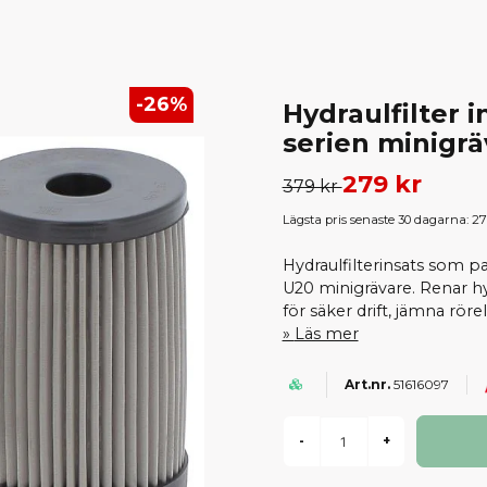
-
26
%
Hydraulfilter 
serien minigrä
279 kr
379 kr
Lägsta pris senaste 30 dagarna:
27
Hydraulfilterinsats som 
U20 minigrävare. Renar hy
för säker drift, jämna röre
Läs mer
51616097
-
+