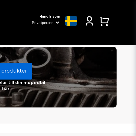
Handla som
 produkter
ar till din mopedbil
 här