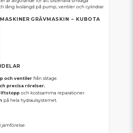
ter är avgörande för att bibehålla smidiga
h lång livslängd på pump, ventiler och cylindrar.
 MASKINER
GRÄVMASKIN – KUBOTA
RDELAR
 och ventiler
från slitage.
ch precisa rörelser.
riftstopp
och kostsamma reparationer.
n
på hela hydraulsystemet.
jämförelse: