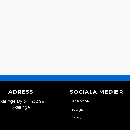
Ja, ni kan publicera m
ADRESS
SOCIALA MEDIER
källinge By 31, 432 99
Facebook
Skällinge
Instagram
TikTok