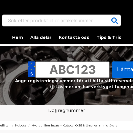
Sök efter produkt eller artikelnummer....
Hem
Alla delar
Kontakta oss
Tips & Trix
Hämta
Ange registreringsnummer för att hitta rätt reservdel
ⓘ Läs mer om hur verktyget fungerar
Dölj regnummer
lfilter
Kubota
Hydraulfilter insats – Kubota KX36 & U-serien minigrävare