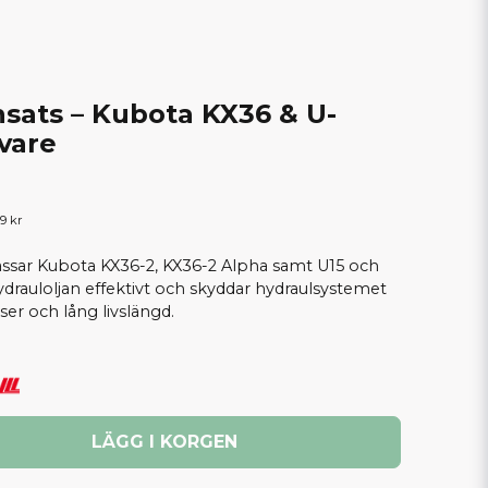
insats – Kubota KX36 & U-
vare
9 kr
passar Kubota KX36-2, KX36-2 Alpha samt U15 och
drauloljan effektivt och skyddar hydraulsystemet
lser och lång livslängd.
LÄGG I KORGEN