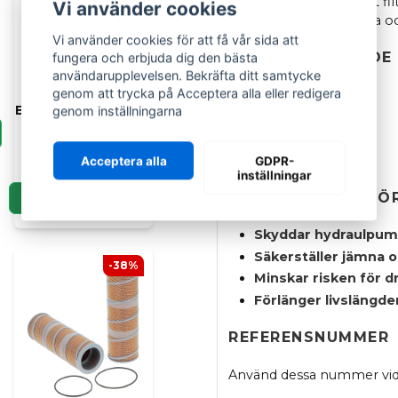
hydraulsystem. Ett rent fil
Vi använder cookies
rörelser, hög prestanda oc
Vi använder cookies för att få vår sida att
PASSAR FÖLJANDE
fungera och erbjuda dig den bästa
användarupplevelsen. Bekräfta ditt samtycke
HIFI FILTER
genom att trycka på Acceptera alla eller redigera
Hyttfilter till Volvo
KX36-2
genom inställningarna
EC/EW grävmaskiner
KX36-2 Alpha
(112503000)
U15
249 kr
U20
Acceptera alla
GDPR-
299 kr
inställningar
FUNKTION OCH FÖ
LÄGG I KORGEN
Skyddar hydraulpump
Säkerställer jämna o
-38%
Minskar risken för d
Förlänger livslängde
REFERENSNUMMER
Använd dessa nummer vid 