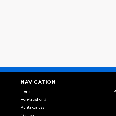
NAVIGATION
S
Hem
Företagskund
Kontakta oss
Om oss