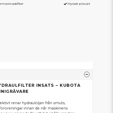
termarknadsfilter
Mycket prisvärt
YDRAULFILTER INSATS – KUBOTA
MINIGRÄVARE
ektivt renar hydrauloljan från smuts,
 föroreningar innan de når maskinens