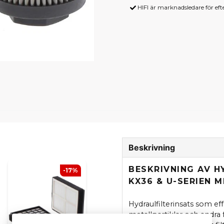
HIFI är marknadsledare för ef
Beskrivning
BESKRIVNING AV H
-17%
KX36 & U-SERIEN 
Hydraulfilterinsats som eff
metallpartiklar och andra