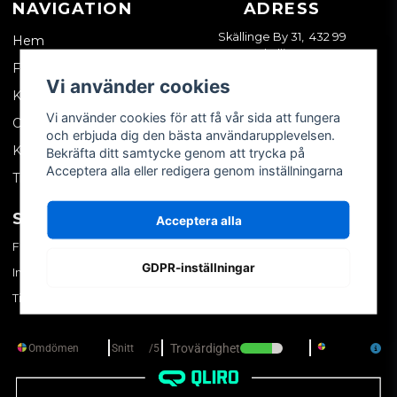
NAVIGATION
ADRESS
Skällinge By 31, 432 99
Hem
Skällinge
Företagskund
Vi använder cookies
Kontakta oss
Vi använder cookies för att få vår sida att fungera
Om oss
och erbjuda dig den bästa användarupplevelsen.
Köpvillkor
Bekräfta ditt samtycke genom att trycka på
Acceptera alla eller redigera genom inställningarna
Tips & trix
SOCIALA MEDIER
MITT KONTO
Acceptera alla
Facebook
Logga in
GDPR-inställningar
Instagram
Skapa konto
TikTok
Glömt ditt lösenord?