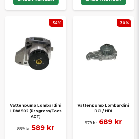
-34%
-30%
Vattenpump Lombardini
Vattenpump Lombardini
DCI / HDI
LDW 502 (Progress/Focs
ACT)
689 kr
979 kr
589 kr
899 kr