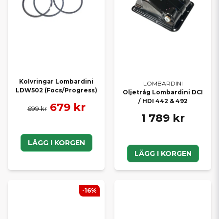
Kolvringar Lombardini
LOMBARDINI
LDW502 (Focs/Progress)
Oljetråg Lombardini DCI
/ HDI 442 & 492
679 kr
699 kr
1 789 kr
LÄGG I KORGEN
LÄGG I KORGEN
-16%