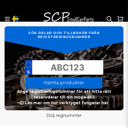
SÖK DELAR OCH TILLBEHÖR FRÅN
REGISTRERINGSNUMMER
Hämta produkter
Ange registreringsnummer för att hitta rätt
reservdelar till din mopedbil
ⓘ Läs mer om hur verktyget fungerar här
Dölj regnummer