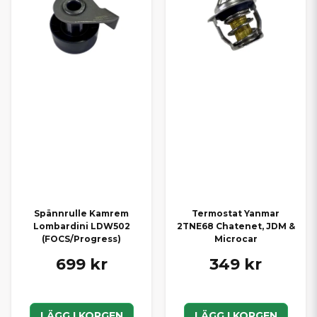
Spännrulle Kamrem
Termostat Yanmar
Lombardini LDW502
2TNE68 Chatenet, JDM &
(FOCS/Progress)
Microcar
699 kr
349 kr
LÄGG I KORGEN
LÄGG I KORGEN