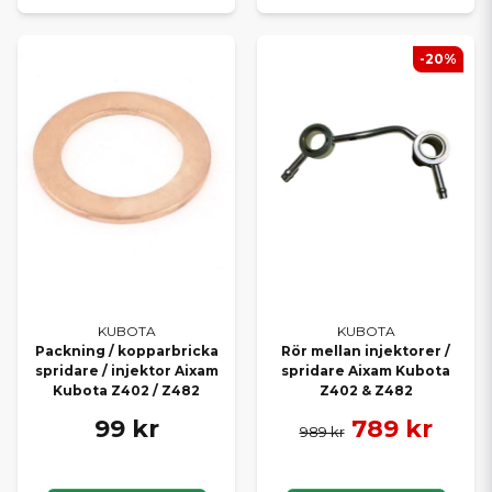
-20%
KUBOTA
KUBOTA
Packning / kopparbricka
Rör mellan injektorer /
spridare / injektor Aixam
spridare Aixam Kubota
Kubota Z402 / Z482
Z402 & Z482
99 kr
789 kr
989 kr