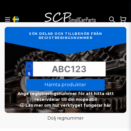
SÖK DELAR OCH TILLBEHÖR FRÅN
REGISTRERINGSNUMMER
Hämta produkter
Ange registreringsnummer för att hitta rätt
reservdelar till din mopedbil
ⓘ Läs mer om hur verktyget fungerar här
Dölj regnummer