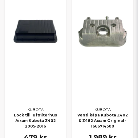
KUBOTA
KUBOTA
Lock till luftfilterhus
Ventilkåpa Kubota Z402
Aixam Kubota Z402
& Z482 Aixam Original -
2005-2016
1666714500
479 kr
1 989 kr