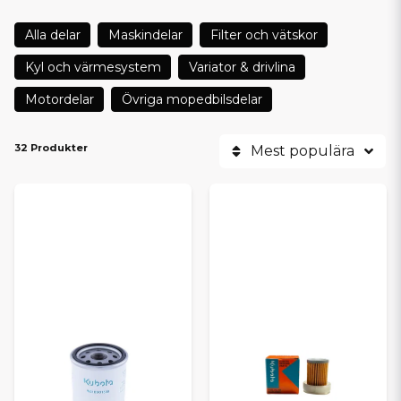
Alla delar
Maskindelar
Filter och vätskor
Kyl och värmesystem
Variator & drivlina
Motordelar
Övriga mopedbilsdelar
32 Produkter
Mest populära