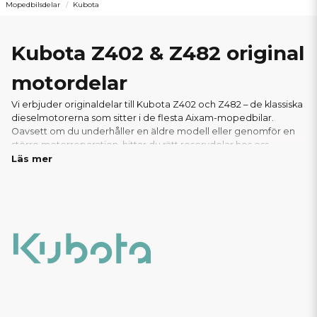
Mopedbilsdelar
Kubota
Kubota Z402 & Z482 original
motordelar
Vi erbjuder originaldelar till Kubota Z402 och Z482 – de klassiska
dieselmotorerna som sitter i de flesta Aixam-mopedbilar.
Oavsett om du underhåller en äldre modell eller genomför en
större motorreparation, hittar du rätt reservdelar hos oss.
Läs mer
I vårt sortiment finns allt du behöver: från oljefilter, luftfilter och
packningar till glödstift, bränslepumpar och andra viktiga
motorkomponenter. Vi säljer endast äkta Kubota-originaldelar
för att säkerställa optimal prestanda,livslängd och passform.
Tack vare vårt välfyllda lager kan vi ofta erbjuda snabba
leveranser – perfekt för verkstäder och privatpersoner som
behöver delarna snabbt. Hos oss handlar du tryggt, med
support från experter inom mopedbilar.
Här hittar du alla
reservdelar och motorkomponenter till er Aixam med
Kubota Z402 eller Z482 motor!