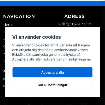
NAVIGATION
ADRESS
Skällinge By 31, 432 99
Hem
Skällinge
Företagskund
Vi använder cookies
Kontakta oss
Vi använder cookies för att få vår sida att fungera
Om oss
och erbjuda dig den bästa användarupplevelsen.
Köpvillkor
Bekräfta ditt samtycke genom att trycka på
Acceptera alla eller redigera genom inställningarna
Tips & trix
SOCIALA MEDIER
MITT KONTO
Acceptera alla
Facebook
Logga in
GDPR-inställningar
Instagram
Skapa konto
TikTok
Glömt ditt lösenord?