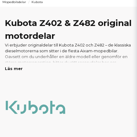
Mopedbilsdelar
Kubota
Kubota Z402 & Z482 original
motordelar
Vi erbjuder originaldelar till Kubota Z402 och Z482 – de klassiska
dieselmotorerna som sitter i de flesta Aixam-mopedbilar.
Oavsett om du underhåller en äldre modell eller genomför en
större motorreparation, hittar du rätt reservdelar hos oss.
Läs mer
I vårt sortiment finns allt du behöver: från oljefilter, luftfilter och
packningar till glödstift, bränslepumpar och andra viktiga
motorkomponenter. Vi säljer endast äkta Kubota-originaldelar
för att säkerställa optimal prestanda,livslängd och passform.
Tack vare vårt välfyllda lager kan vi ofta erbjuda snabba
leveranser – perfekt för verkstäder och privatpersoner som
behöver delarna snabbt. Hos oss handlar du tryggt, med
support från experter inom mopedbilar.
Här hittar du alla
reservdelar och motorkomponenter till er Aixam med
Kubota Z402 eller Z482 motor!