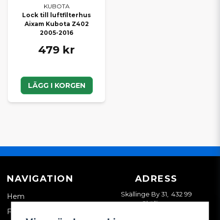
KUBOTA
Lock till luftfilterhus
Aixam Kubota Z402
2005-2016
479 kr
LÄGG I KORGEN
NAVIGATION
ADRESS
Skällinge By 31, 432 99
Hem
Skällinge
Företagskund