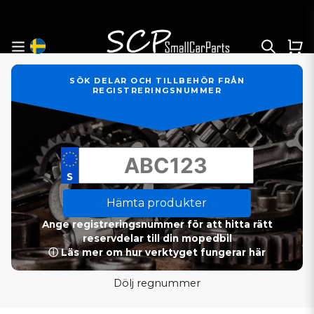
SÖK DELAR OCH TILLBEHÖR FRÅN
REGISTRERINGSNUMMER
Hämta produkter
Ange registreringsnummer för att hitta rätt
reservdelar till din mopedbil
ⓘ Läs mer om hur verktyget fungerar här
Dölj regnummer