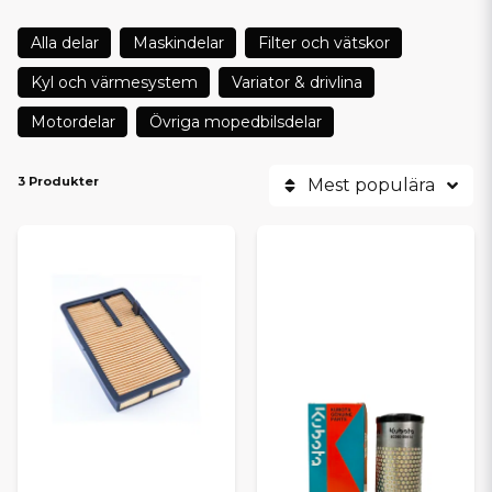
Alla delar
Maskindelar
Filter och vätskor
Kyl och värmesystem
Variator & drivlina
Motordelar
Övriga mopedbilsdelar
3 Produkter
Mest populära