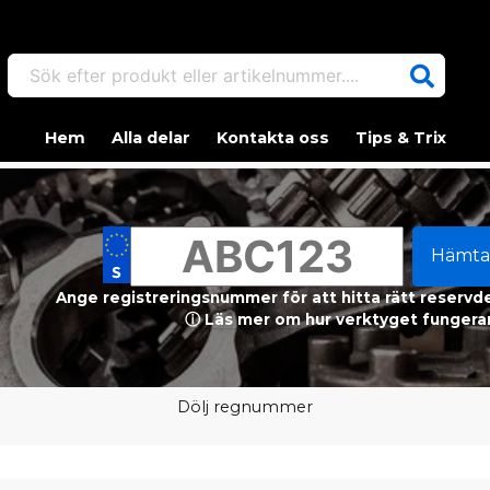
Sök efter produkt eller artikelnummer....
Hem
Alla delar
Kontakta oss
Tips & Trix
Hämta
Ange registreringsnummer för att hitta rätt reservdel
ⓘ Läs mer om hur verktyget fungerar
Dölj regnummer