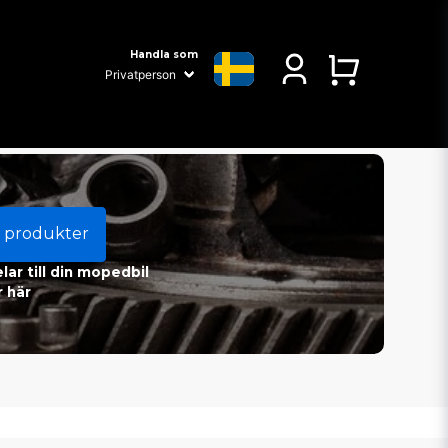
Handla som
 produkter
ar till din mopedbil
 här