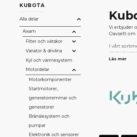
KUBOTA
Kubo
Alla delar
Vi erbjuder 
Aixam
Oavsett om d
Filter och vätskor
I vårt sortim
Variator & drivlina
motorkompone
passform.
Läs mer
Kyl och värmesystem
Motordelar
Tack vare vå
behöver del
Motorkomponenter
reservdela
Startmotorer,
generatorremmar och
generatorer
Bränslesystem och
pumpar
Elektronik och sensorer