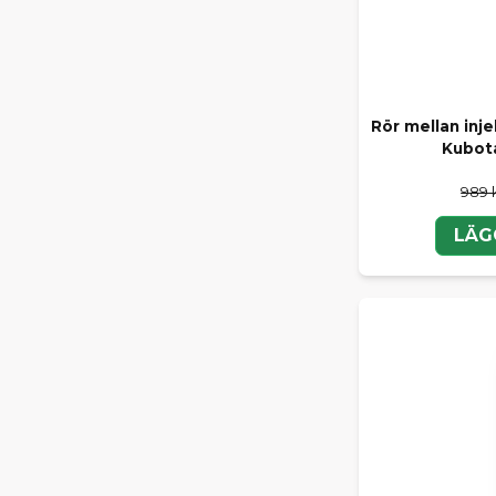
Rör mellan inje
Kubot
989 
LÄG