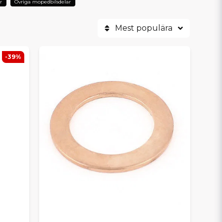
r
Övriga mopedbilsdelar
Mest populära
-39%