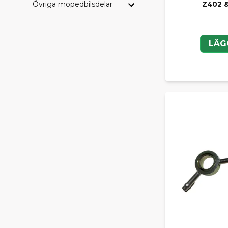
Övriga mopedbilsdelar
Z402 &
LÄG