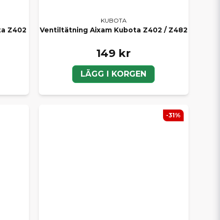
KUBOTA
ta Z402
Ventiltätning Aixam Kubota Z402 / Z482
149 kr
LÄGG I KORGEN
-31%