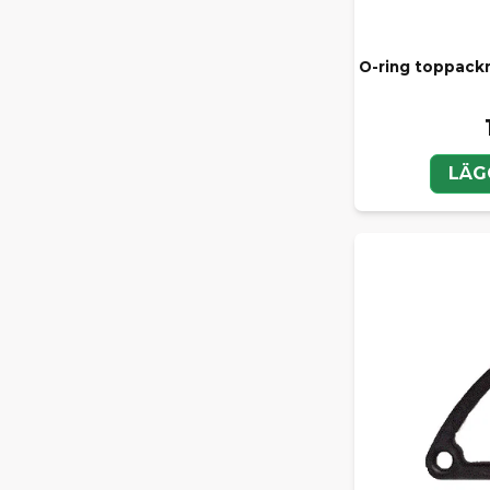
O-ring toppack
LÄG