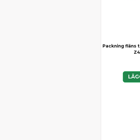
Packning fläns
Z4
LÄG