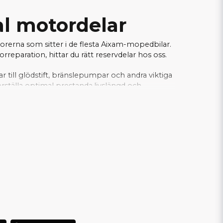
al motordelar
torerna som sitter i de flesta Aixam-mopedbilar.
eparation, hittar du rätt reservdelar hos oss.
gar till glödstift, bränslepumpar och andra viktiga
rställa optimal prestanda,livslängd och
fekt för verkstäder och privatpersoner som
xperter inom mopedbilar.
Här hittar du alla
ller Z482 motor!