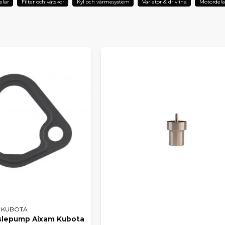
elar
Filter och vätskor
Kyl och värmesystem
Variator & drivlina
Motordela
KUBOTA
slepump Aixam Kubota