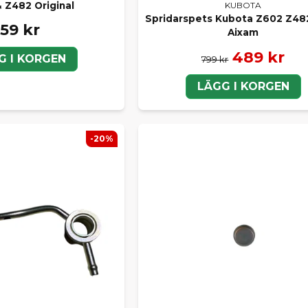
 Z482 Original
KUBOTA
Spridarspets Kubota Z602 Z48
59 kr
Aixam
489 kr
G I KORGEN
799 kr
LÄGG I KORGEN
-20%