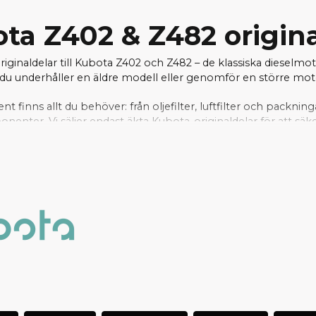
ta Z402 & Z482 origin
originaldelar till Kubota Z402 och Z482 – de klassiska dieselmo
u underhåller en äldre modell eller genomför en större motorr
ent finns allt du behöver: från oljefilter, luftfilter och packnin
nter. Vi säljer endast äkta Kubota-originaldelar för att säke
rt välfyllda lager kan vi ofta erbjuda snabba leveranser – per
arna snabbt. Hos oss handlar du tryggt, med support från e
r och motorkomponenter till er Aixam med Kubota Z402 e