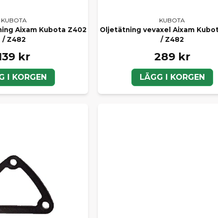
KUBOTA
KUBOTA
ning Aixam Kubota Z402
Oljetätning vevaxel Aixam Kubo
/ Z482
/ Z482
139 kr
289 kr
G I KORGEN
LÄGG I KORGEN