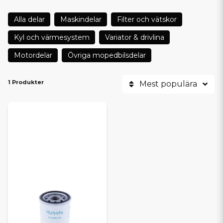
Alla delar
Maskindelar
Filter och vätskor
Kyl och värmesystem
Variator & drivlina
Motordelar
Övriga mopedbilsdelar
1 Produkter
Mest populära