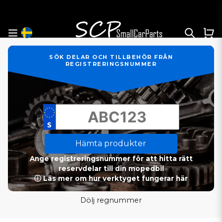
SÖK DELAR OCH TILLBEHÖR FRÅN
REGISTRERINGSNUMMER
Hämta produkter
Ange registreringsnummer för att hitta rätt
reservdelar till din mopedbil
ⓘ Läs mer om hur verktyget fungerar här
Dölj regnummer