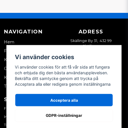
NAVIGATION
ADRESS
Skällinge By 31, 432 99
Hem
Skällinge
Företagskund
Vi använder cookies
Kontakta oss
Vi använder cookies för att få vår sida att fungera
Om oss
och erbjuda dig den bästa användarupplevelsen.
Köpvillkor
Bekräfta ditt samtycke genom att trycka på
Acceptera alla eller redigera genom inställningarna
Tips & trix
SOCIALA MEDIER
MITT KONTO
Acceptera alla
Facebook
Logga in
GDPR-inställningar
Instagram
Skapa konto
TikTok
Glömt ditt lösenord?