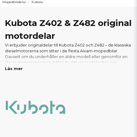
Mopedbilsdelar
Kubota
Kubota Z402 & Z482 original
motordelar
Vi erbjuder originaldelar till Kubota Z402 och Z482 – de klassiska
dieselmotorerna som sitter i de flesta Aixam-mopedbilar.
Oavsett om du underhåller en äldre modell eller genomför en
större motorreparation, hittar du rätt reservdelar hos oss.
Läs mer
I vårt sortiment finns allt du behöver: från oljefilter, luftfilter och
packningar till glödstift, bränslepumpar och andra viktiga
motorkomponenter. Vi säljer endast äkta Kubota-originaldelar
för att säkerställa optimal prestanda,livslängd och passform.
Tack vare vårt välfyllda lager kan vi ofta erbjuda snabba
leveranser – perfekt för verkstäder och privatpersoner som
behöver delarna snabbt. Hos oss handlar du tryggt, med
support från experter inom mopedbilar.
Här hittar du alla
reservdelar och motorkomponenter till er Aixam med
Kubota Z402 eller Z482 motor!