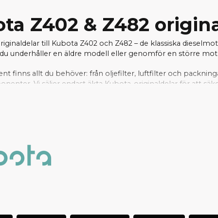
ta Z402 & Z482 origin
originaldelar till Kubota Z402 och Z482 – de klassiska dieselmo
u underhåller en äldre modell eller genomför en större motorr
ent finns allt du behöver: från oljefilter, luftfilter och packnin
nter. Vi säljer endast äkta Kubota-originaldelar för att säke
rt välfyllda lager kan vi ofta erbjuda snabba leveranser – per
arna snabbt. Hos oss handlar du tryggt, med support från e
r och motorkomponenter till er Aixam med Kubota Z402 e