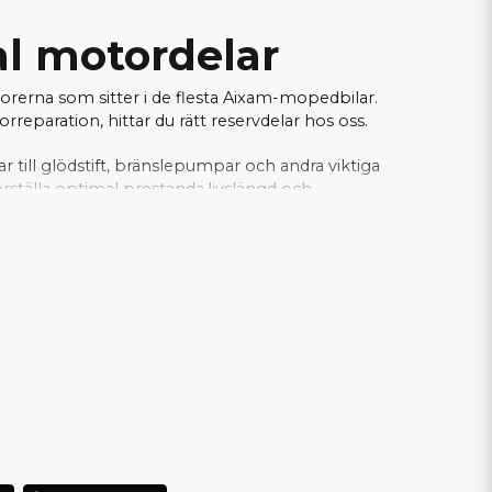
al motordelar
torerna som sitter i de flesta Aixam-mopedbilar.
eparation, hittar du rätt reservdelar hos oss.
gar till glödstift, bränslepumpar och andra viktiga
rställa optimal prestanda,livslängd och
fekt för verkstäder och privatpersoner som
xperter inom mopedbilar.
Här hittar du alla
ller Z482 motor!