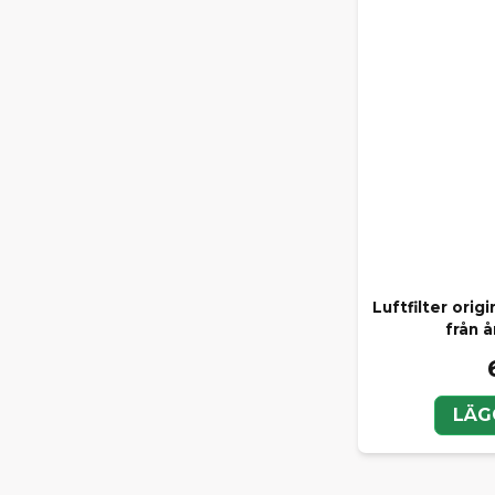
Luftfilter ori
från 
LÄG