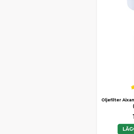
Oljefilter Ai
LÄG