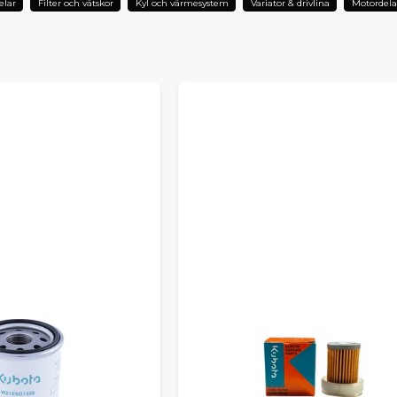
elar
Filter och vätskor
Kyl och värmesystem
Variator & drivlina
Motordela