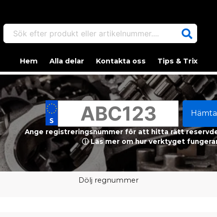
Sök efter produkt eller artikelnummer....
Hem
Alla delar
Kontakta oss
Tips & Trix
Hämta
Ange registreringsnummer för att hitta rätt reservdel
ⓘ Läs mer om hur verktyget fungerar
Dölj regnummer