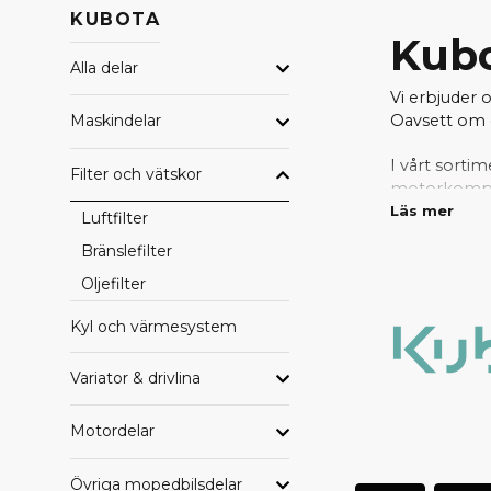
KUBOTA
Kubo
Alla delar
Vi erbjuder 
Oavsett om d
Maskindelar
I vårt sortim
Filter och vätskor
motorkompone
passform.
Läs mer
Luftfilter
Bränslefilter
Tack vare vå
behöver del
Oljefilter
reservdela
Kyl och värmesystem
Variator & drivlina
Motordelar
Övriga mopedbilsdelar