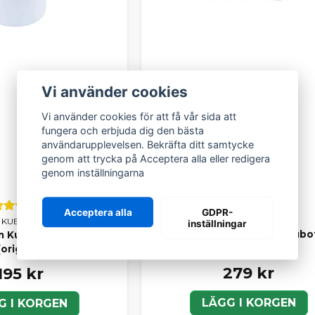
Vi använder cookies
Vi använder cookies för att få vår sida att
fungera och erbjuda dig den bästa
användarupplevelsen. Bekräfta ditt samtycke
genom att trycka på Acceptera alla eller redigera
genom inställningarna
Acceptera alla
GDPR-
KUBOTA
KUBOTA
inställningar
Bränslefilter original Aixam Kub
xam Kubota Z402 & Z482
/ Z482
(original)
279 kr
195 kr
LÄGG I KORGEN
G I KORGEN