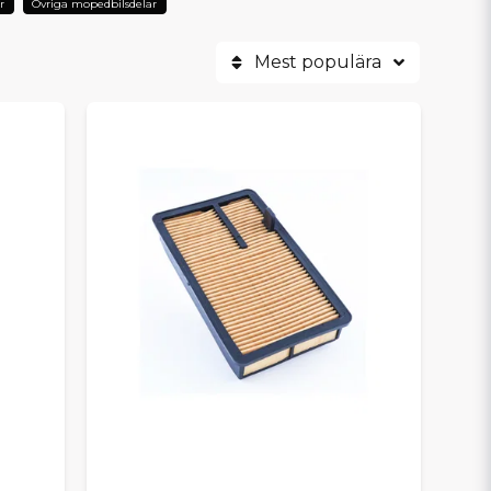
r
Övriga mopedbilsdelar
Mest populära