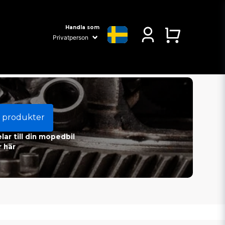
Handla som
 produkter
ar till din mopedbil
 här