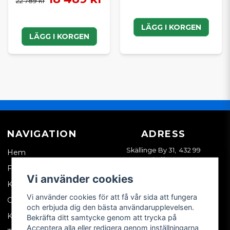
22 789 kr
LÄGG I KORGEN
LÄGG I KORGEN
NAVIGATION
ADRESS
Skällinge By 31, 432 99
Hem
Skällinge
Företagskund
Vi använder cookies
Kontakta oss
Vi använder cookies för att få vår sida att fungera
Om oss
och erbjuda dig den bästa användarupplevelsen.
Köpvillkor
Bekräfta ditt samtycke genom att trycka på
Acceptera alla eller redigera genom inställningarna