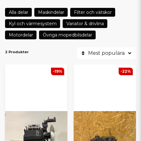
Alla delar
Maskindelar
Filter och vätskor
Kyl och värmesystem
Variator & drivlina
Motordelar
Övriga mopedbilsdelar
2 Produkter
Mest populära
-19%
-22%