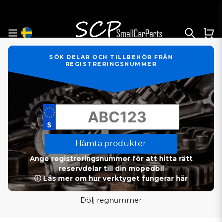
SÖK DELAR OCH TILLBEHÖR FRÅN
REGISTRERINGSNUMMER
Hämta produkter
Ange registreringsnummer för att hitta rätt
reservdelar till din mopedbil
ⓘ Läs mer om hur verktyget fungerar här
Dölj regnummer