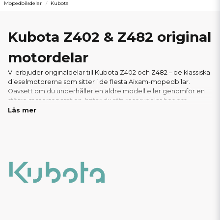
Mopedbilsdelar
Kubota
Kubota Z402 & Z482 original
motordelar
Vi erbjuder originaldelar till Kubota Z402 och Z482 – de klassiska
dieselmotorerna som sitter i de flesta Aixam-mopedbilar.
Oavsett om du underhåller en äldre modell eller genomför en
större motorreparation, hittar du rätt reservdelar hos oss.
Läs mer
I vårt sortiment finns allt du behöver: från oljefilter, luftfilter och
packningar till glödstift, bränslepumpar och andra viktiga
motorkomponenter. Vi säljer endast äkta Kubota-originaldelar
för att säkerställa optimal prestanda,livslängd och passform.
Tack vare vårt välfyllda lager kan vi ofta erbjuda snabba
leveranser – perfekt för verkstäder och privatpersoner som
behöver delarna snabbt. Hos oss handlar du tryggt, med
support från experter inom mopedbilar.
Här hittar du alla
reservdelar och motorkomponenter till er Aixam med
Kubota Z402 eller Z482 motor!