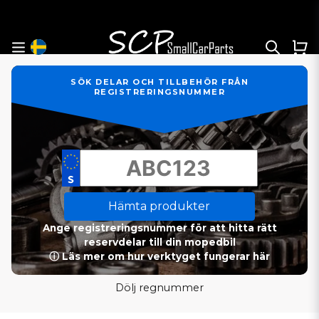
SÖK DELAR OCH TILLBEHÖR FRÅN
REGISTRERINGSNUMMER
Hämta produkter
Ange registreringsnummer för att hitta rätt
reservdelar till din mopedbil
ⓘ Läs mer om hur verktyget fungerar här
Dölj regnummer