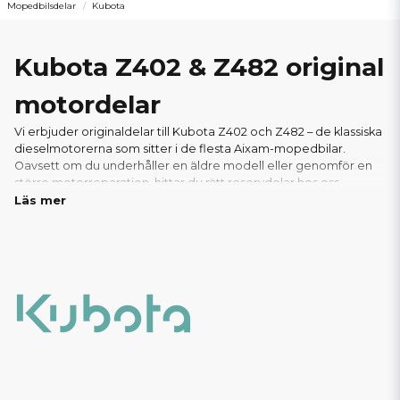
Mopedbilsdelar
Kubota
Kubota Z402 & Z482 original
motordelar
Vi erbjuder originaldelar till Kubota Z402 och Z482 – de klassiska
dieselmotorerna som sitter i de flesta Aixam-mopedbilar.
Oavsett om du underhåller en äldre modell eller genomför en
större motorreparation, hittar du rätt reservdelar hos oss.
Läs mer
I vårt sortiment finns allt du behöver: från oljefilter, luftfilter och
packningar till glödstift, bränslepumpar och andra viktiga
motorkomponenter. Vi säljer endast äkta Kubota-originaldelar
för att säkerställa optimal prestanda,livslängd och passform.
Tack vare vårt välfyllda lager kan vi ofta erbjuda snabba
leveranser – perfekt för verkstäder och privatpersoner som
behöver delarna snabbt. Hos oss handlar du tryggt, med
support från experter inom mopedbilar.
Här hittar du alla
reservdelar och motorkomponenter till er Aixam med
Kubota Z402 eller Z482 motor!