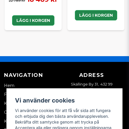
22 789 kr
LÄGG I KORGEN
LÄGG I KORGEN
NAVIGATION
ADRESS
Skällinge By 31, 432 99
Hem
Skällinge
Företagskund
Vi använder cookies
Kontakta oss
Vi använder cookies för att få vår sida att fungera
Om oss
och erbjuda dig den bästa användarupplevelsen.
Köpvillkor
Bekräfta ditt samtycke genom att trycka på
Acceptera alla eller redigera genom inställningarna