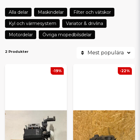
Alla delar
Maskindelar
Filter och vätskor
Kyl och värmesystem
Variator & drivlina
Motordelar
Övriga mopedbilsdelar
2 Produkter
Mest populära
-19%
-22%