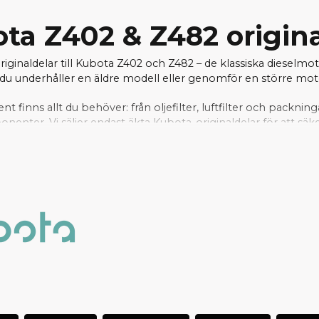
ta Z402 & Z482 origin
originaldelar till Kubota Z402 och Z482 – de klassiska dieselmo
u underhåller en äldre modell eller genomför en större motorr
ent finns allt du behöver: från oljefilter, luftfilter och packnin
nter. Vi säljer endast äkta Kubota-originaldelar för att säke
rt välfyllda lager kan vi ofta erbjuda snabba leveranser – per
arna snabbt. Hos oss handlar du tryggt, med support från e
r och motorkomponenter till er Aixam med Kubota Z402 e