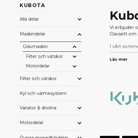
KUBOTA
Kubo
Alla delar
Vi erbjuder 
Oavsett om d
Maskindelar
Grävmaskin
I vårt sortim
motorkompone
Filter och vätskor
passform.
Läs mer
Motordelar
Tack vare vå
Filter och vätskor
behöver del
reservdela
Kyl och värmesystem
Variator & drivlina
Motordelar
Övriga mopedbilsdelar