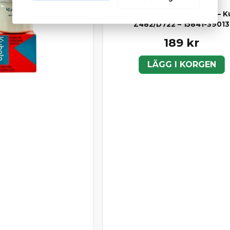
KUBOTA
Oljetrycksgivare (Genuine) – 
Z482/D722 – 15841-39013
189 kr
LÄGG I KORGEN