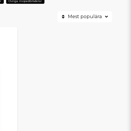
r
Övriga mopedbilsdelar
Mest populära