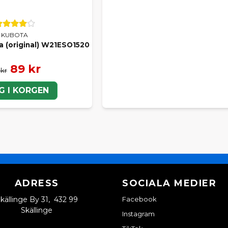
KUBOTA
ta (original) W21ESO1520
89 kr
 kr
G I KORGEN
ADRESS
SOCIALA MEDIER
källinge By 31, 432 99
Facebook
Skällinge
Instagram