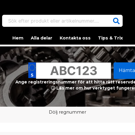
Sök efter produkt eller artikelnummer....
Hem
Alla delar
Kontakta oss
Tips & Trix
Hämta
Ange registreringsnummer för att hitta rätt reservdel
ⓘ Läs mer om hur verktyget fungerar
Dölj regnummer