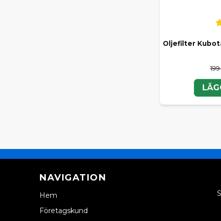
Oljefilter Kubo
199
LÄG
NAVIGATION
S
Hem
Företagskund