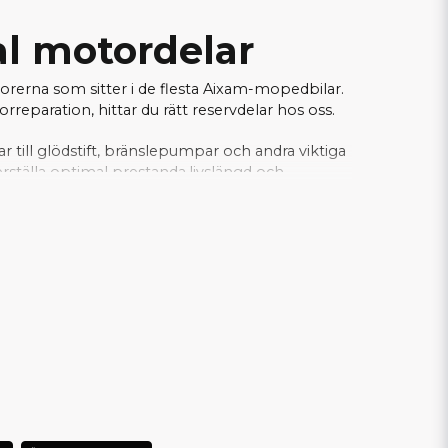
al motordelar
torerna som sitter i de flesta Aixam-mopedbilar.
eparation, hittar du rätt reservdelar hos oss.
gar till glödstift, bränslepumpar och andra viktiga
rställa optimal prestanda,livslängd och
fekt för verkstäder och privatpersoner som
xperter inom mopedbilar.
Här hittar du alla
ller Z482 motor!