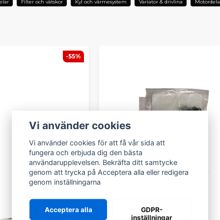
elar
Filter och vätskor
Kyl och värmesystem
Variator & drivlina
Motordela
-55%
Vi använder cookies
Vi använder cookies för att få vår sida att
fungera och erbjuda dig den bästa
användarupplevelsen. Bekräfta ditt samtycke
genom att trycka på Acceptera alla eller redigera
genom inställningarna
Acceptera alla
GDPR-
inställningar