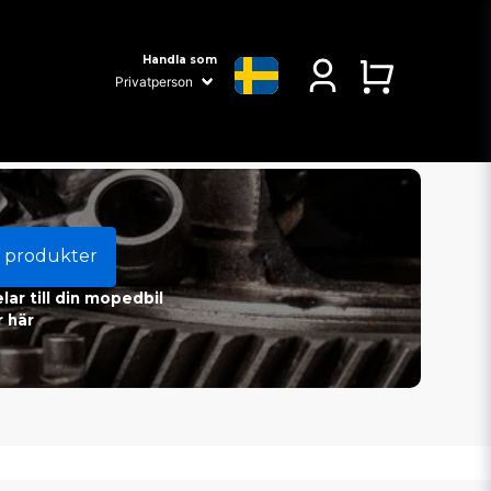
Handla som
 produkter
ar till din mopedbil
 här