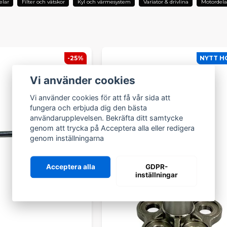
elar
Filter och vätskor
Kyl och värmesystem
Variator & drivlina
Motordela
-25%
NYTT H
Vi använder cookies
Vi använder cookies för att få vår sida att
fungera och erbjuda dig den bästa
användarupplevelsen. Bekräfta ditt samtycke
genom att trycka på Acceptera alla eller redigera
genom inställningarna
Acceptera alla
GDPR-
inställningar