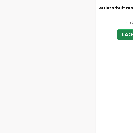
Variatorbult m
199 
LÄG