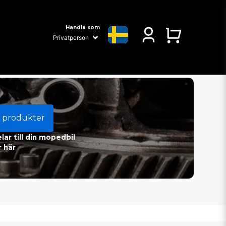
Handla som
 produkter
ar till din mopedbil
 här