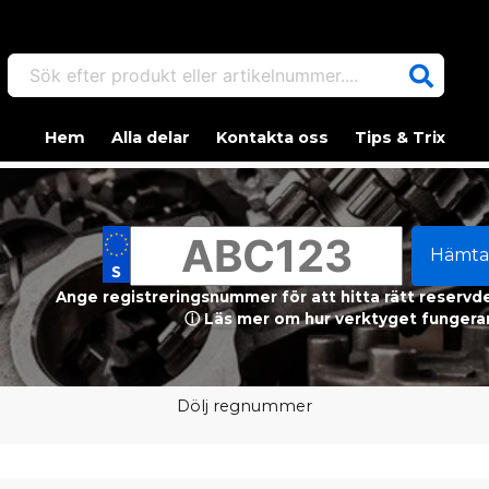
Sök efter produkt eller artikelnummer....
Hem
Alla delar
Kontakta oss
Tips & Trix
Hämta
Ange registreringsnummer för att hitta rätt reservdel
ⓘ Läs mer om hur verktyget fungerar
Dölj regnummer