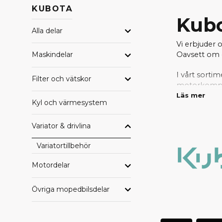
KUBOTA
Kubo
Alla delar
Vi erbjuder 
Oavsett om d
Maskindelar
I vårt sortim
Filter och vätskor
motorkompone
passform.
Läs mer
Kyl och värmesystem
Tack vare vå
Variator & drivlina
behöver del
reservdela
Variatortillbehör
Motordelar
Övriga mopedbilsdelar