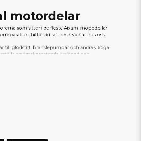
al motordelar
torerna som sitter i de flesta Aixam-mopedbilar.
eparation, hittar du rätt reservdelar hos oss.
gar till glödstift, bränslepumpar och andra viktiga
rställa optimal prestanda,livslängd och
fekt för verkstäder och privatpersoner som
xperter inom mopedbilar.
Här hittar du alla
ller Z482 motor!