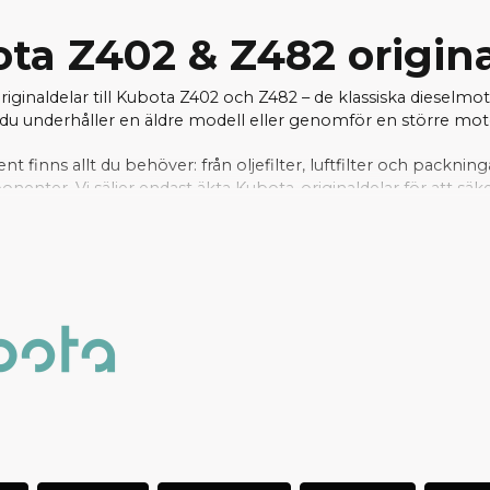
ta Z402 & Z482 origin
originaldelar till Kubota Z402 och Z482 – de klassiska dieselmo
u underhåller en äldre modell eller genomför en större motorr
ent finns allt du behöver: från oljefilter, luftfilter och packnin
nter. Vi säljer endast äkta Kubota-originaldelar för att säke
rt välfyllda lager kan vi ofta erbjuda snabba leveranser – per
arna snabbt. Hos oss handlar du tryggt, med support från e
r och motorkomponenter till er Aixam med Kubota Z402 e