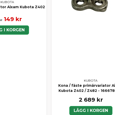
KUBOTA
otor Aixam Kubota Z402
149 kr
kr
G I KORGEN
KUBOTA
Kona / fäste primärvariator 
Kubota Z402 / Z482 - 166678
2 689 kr
LÄGG I KORGEN