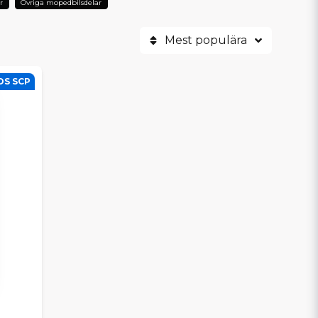
r
Övriga mopedbilsdelar
Mest populära
OS SCP