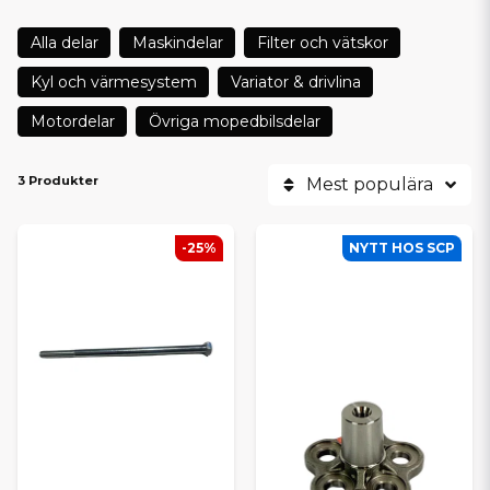
Alla delar
Maskindelar
Filter och vätskor
Kyl och värmesystem
Variator & drivlina
Motordelar
Övriga mopedbilsdelar
3 Produkter
Mest populära
-25%
NYTT HOS SCP