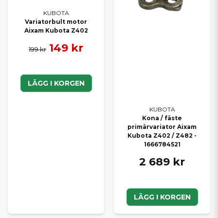
KUBOTA
Variatorbult motor
Aixam Kubota Z402
149 kr
199 kr
LÄGG I KORGEN
KUBOTA
Kona / fäste
primärvariator Aixam
Kubota Z402 / Z482 -
1666784521
2 689 kr
LÄGG I KORGEN