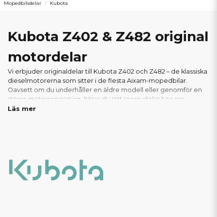
Mopedbilsdelar
Kubota
Kubota Z402 & Z482 original
motordelar
Vi erbjuder originaldelar till Kubota Z402 och Z482 – de klassiska
dieselmotorerna som sitter i de flesta Aixam-mopedbilar.
Oavsett om du underhåller en äldre modell eller genomför en
större motorreparation, hittar du rätt reservdelar hos oss.
Läs mer
I vårt sortiment finns allt du behöver: från oljefilter, luftfilter och
packningar till glödstift, bränslepumpar och andra viktiga
motorkomponenter. Vi säljer endast äkta Kubota-originaldelar
för att säkerställa optimal prestanda,livslängd och passform.
Tack vare vårt välfyllda lager kan vi ofta erbjuda snabba
leveranser – perfekt för verkstäder och privatpersoner som
behöver delarna snabbt. Hos oss handlar du tryggt, med
support från experter inom mopedbilar.
Här hittar du alla
reservdelar och motorkomponenter till er Aixam med
Kubota Z402 eller Z482 motor!