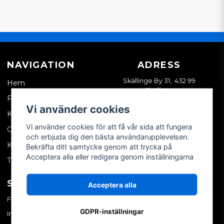
NAVIGATION
ADRESS
Skällinge By 31, 432 99
Hem
Skällinge
Företagskund
Vi använder cookies
Kontakta oss
Vi använder cookies för att få vår sida att fungera
Om oss
och erbjuda dig den bästa användarupplevelsen.
Köpvillkor
Bekräfta ditt samtycke genom att trycka på
Acceptera alla eller redigera genom inställningarna
Tips & trix
SOCIALA MEDIER
MITT KONTO
Acceptera alla
Facebook
Logga in
GDPR-inställningar
Instagram
Skapa konto