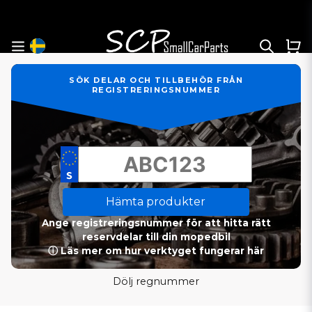
SÖK DELAR OCH TILLBEHÖR FRÅN
REGISTRERINGSNUMMER
Hämta produkter
Ange registreringsnummer för att hitta rätt
reservdelar till din mopedbil
ⓘ Läs mer om hur verktyget fungerar här
Dölj regnummer