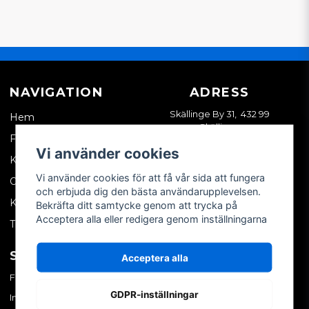
NAVIGATION
ADRESS
Skällinge By 31, 432 99
Hem
Skällinge
Företagskund
Vi använder cookies
Kontakta oss
Vi använder cookies för att få vår sida att fungera
Om oss
och erbjuda dig den bästa användarupplevelsen.
Köpvillkor
Bekräfta ditt samtycke genom att trycka på
Acceptera alla eller redigera genom inställningarna
Tips & trix
SOCIALA MEDIER
MITT KONTO
Acceptera alla
Facebook
Logga in
GDPR-inställningar
Instagram
Skapa konto