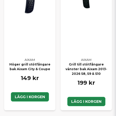
elektronik.
SE HELA VÅRT SORTIMENT FÖR
AIXAM
Vill du bläddra bland samtliga delar till din modell? Här hittar du
alla Aixam reservdelar
samlade på ett ställe – med snabb
leverans direkt från vårt lager.
HITTAR DU INTE RÄTT DEL?
Saknar du en specifik originaldel i webbutiken? Kontakta oss
AIXAM
AIXAM
Höger grill stötfångare
Grill till stötfångare
gärna så hjälper vi dig att kontrollera tillgänglighet och beställa
bak Aixam City & Coupe
vänster bak Aixam 2013-
hem rätt del. Vi arbetar dagligen med både privatpersoner och
2026 S8, S9 & S10
verkstäder och hjälper dig hitta exakt det du behöver.
149 kr
199 kr
Med rätt originaldelar håller du din Aixam i toppskick – tryggt,
säkert och problemfritt år efter år.
LÄGG I KORGEN
LÄGG I KORGEN