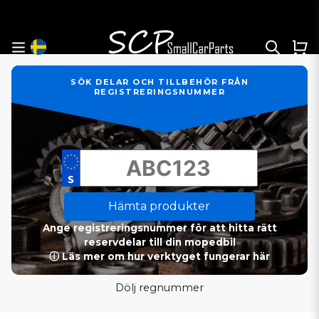
SÖK DELAR OCH TILLBEHÖR FRÅN
REGISTRERINGSNUMMER
Hämta produkter
Ange registreringsnummer för att hitta rätt
reservdelar till din mopedbil
ⓘ Läs mer om hur verktyget fungerar här
Dölj regnummer