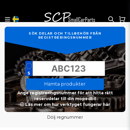
SÖK DELAR OCH TILLBEHÖR FRÅN
REGISTRERINGSNUMMER
Hämta produkter
Ange registreringsnummer för att hitta rätt
reservdelar till din mopedbil
ⓘ Läs mer om hur verktyget fungerar här
Dölj regnummer