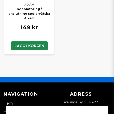
AIXAM
Genomföring /
anslutning spolarvätska
Aixam
149 kr
LÄGG I KORGEN
NAVIGATION
ADRESS
Skällinge By 31, 432 99
Hem
Skällinge
Företagskund