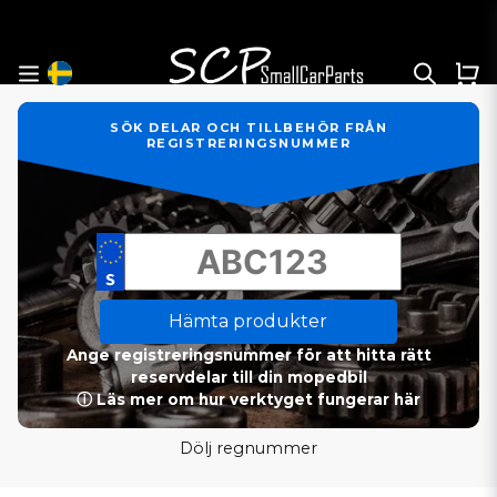
SÖK DELAR OCH TILLBEHÖR FRÅN
REGISTRERINGSNUMMER
Hämta produkter
Ange registreringsnummer för att hitta rätt
reservdelar till din mopedbil
ⓘ Läs mer om hur verktyget fungerar här
Dölj regnummer