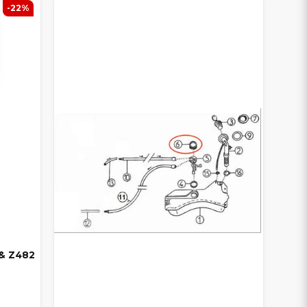
-22%
 & Z482