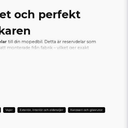
tet och perfekt
rkaren
elar
till din mopedbil. Detta är reservdelar som
tt monterade från fabrik – vilket ger exakt
a samtidigt som installationen blir enkel och
je del fungerar tillsammans med bilens
L DIN AIXAM?
Vajer
Exteriör, interiör och eldetaljer
Karosseri och glasrutor