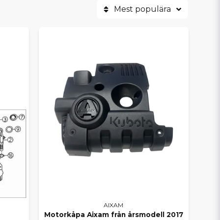
Mest populära
ODELLER
er, GTO, Minauto, Sensation, Emotion och
från karossdelar, bromssystem,
k.
XAM
m reservdelar
samlade på ett ställe – med snabb
r vi dig att kontrollera tillgänglighet och
kstäder och hjälper dig hitta exakt det du
roblemfritt år efter år.
AIXAM
Motorkåpa Aixam från årsmodell 2017