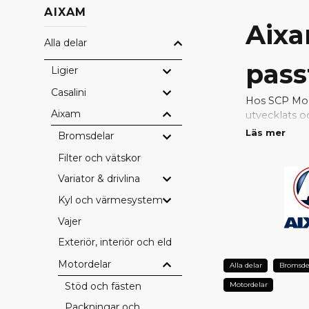
AIXAM
Aixa
Alla delar
pass
Ligier
Casalini
Hos SCP Mope
Aixam
utvecklats o
passform, hö
Läs mer
Bromsdelar
Filter och vätskor
Med original
problemfri. 
Variator & drivlina
konstruktion
Kyl och värmesystem
VARFÖ
Vajer
Perfekt pa
Exteriör, interiör och eldetaljer
Fabrikskval
Motordelar
Alla delar
Bromsde
Bevarad sä
Lång hållba
Stöd och fästen
Motordelar
Full kompati
Packningar och