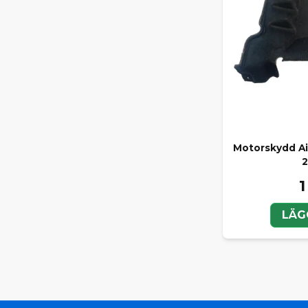
Motorskydd Ai
2
1
LÄG