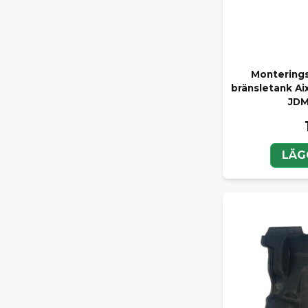
Monterings
bränsletank Aix
JDM
LÄG