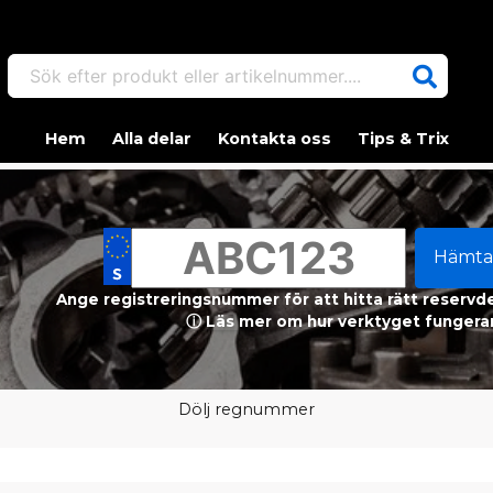
Sök efter produkt eller artikelnummer....
Hem
Alla delar
Kontakta oss
Tips & Trix
Hämta
Ange registreringsnummer för att hitta rätt reservdel
ⓘ Läs mer om hur verktyget fungerar
Dölj regnummer