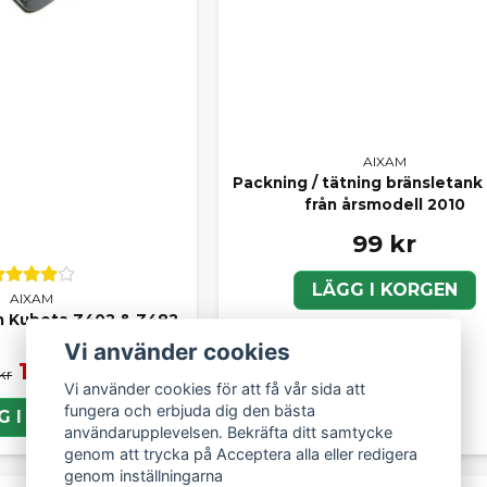
AIXAM
Packning / tätning bränsletank
från årsmodell 2010
99 kr
LÄGG I KORGEN
AIXAM
m Kubota Z402 & Z482
Vi använder cookies
179 kr
kr
Vi använder cookies för att få vår sida att
fungera och erbjuda dig den bästa
G I KORGEN
användarupplevelsen. Bekräfta ditt samtycke
genom att trycka på Acceptera alla eller redigera
genom inställningarna