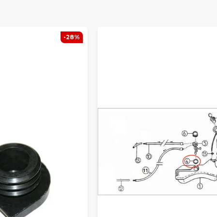
AR ALLA POPULÄRA AIXAM-M
elar till bland annat
Aixam City, Coupe, Crossline, Crossov
-28%
från äldre årsmodeller till dagens modeller. Här hittar du allt 
onenter och motordelar till interiör, belysning och elektroni
LA VÅRT SORTIMENT FÖR AI
ra bland samtliga delar till din modell? Här hittar du
alla Aixa
kt från vårt lager.
R DU INTE RÄTT DEL?
 specifik originaldel i webbutiken? Kontakta oss gärna så hjälpe
 rätt del. Vi arbetar dagligen med både privatpersoner och ver
inaldelar håller du din Aixam i toppskick – tryggt, säkert och p