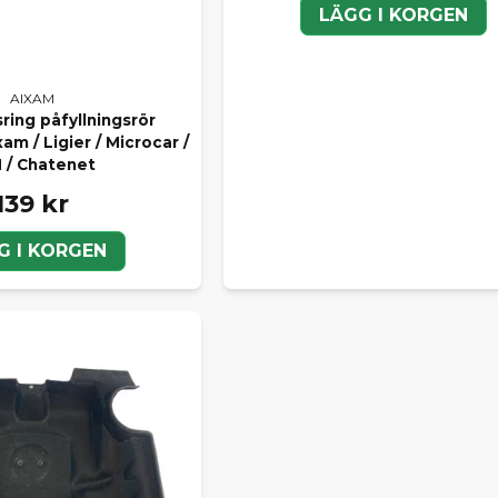
LÄGG I KORGEN
AIXAM
ring påfyllningsrör
am / Ligier / Microcar /
 / Chatenet
139 kr
G I KORGEN