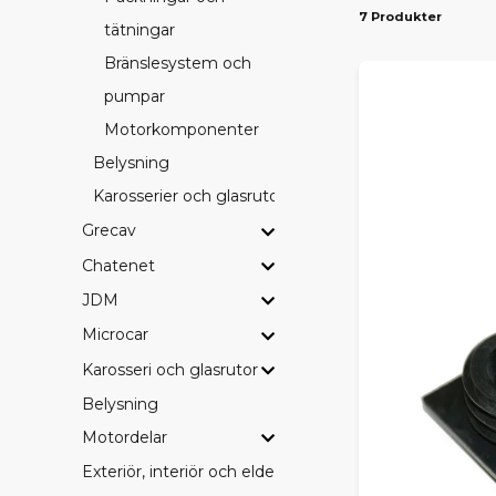
7 Produkter
tätningar
PASS
Bränslesystem och
Vi erbjuder d
pumpar
Ambition
– 
drivlinekomp
Motorkomponenter
Belysning
SE HE
Karosserier och glasrutor
Vill du blädd
Grecav
leverans dire
Chatenet
HITTA
JDM
Saknar du en
Microcar
beställa hem
behöver.
Karosseri och glasrutor
Belysning
Med rätt orig
Motordelar
Exteriör, interiör och eldetaljer