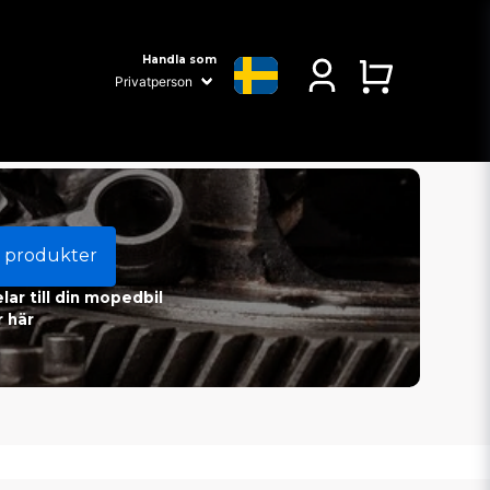
Handla som
 produkter
ar till din mopedbil
 här