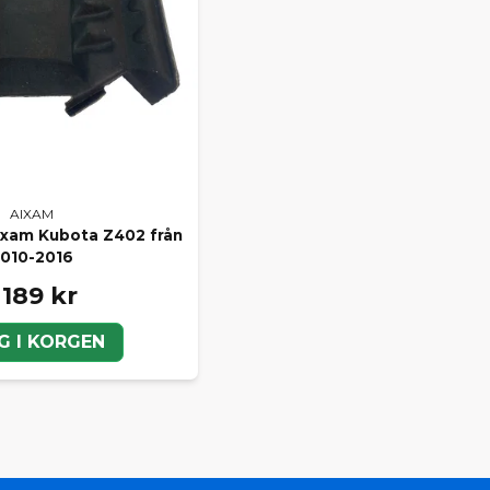
AIXAM
xam Kubota Z402 från
010-2016
 189 kr
G I KORGEN