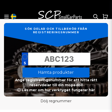
SÖK DELAR OCH TILLBEHÖR FRÅN
REGISTRERINGSNUMMER
Hämta produkter
Ange registreringsnummer för att hitta rätt
reservdelar till din mopedbil
ⓘ Läs mer om hur verktyget fungerar här
Dölj regnummer