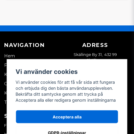
NAVIGATION
ADRESS
Skällinge By 31, 432 99
Hem
Skällinge
Företagskund
Vi använder cookies
Kontakta oss
Vi använder cookies för att få vår sida att fungera
Om oss
och erbjuda dig den bästa användarupplevelsen.
Köpvillkor
Bekräfta ditt samtycke genom att trycka på
Acceptera alla eller redigera genom inställningarna
Tips & trix
SOCIALA MEDIER
MITT KONTO
Acceptera alla
Facebook
Logga in
GDPR-inställningar