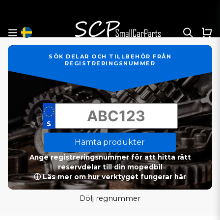
SÖK DELAR OCH TILLBEHÖR FRÅN
REGISTRERINGSNUMMER
Hämta produkter
Ange registreringsnummer för att hitta rätt
reservdelar till din mopedbil
ⓘ Läs mer om hur verktyget fungerar här
Dölj regnummer