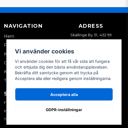
NAVIGATION
ADRESS
Skällinge By 31, 432 99
Hem
Skällinge
Företagskund
Vi använder cookies
Kontakta oss
Vi använder cookies för att få vår sida att fungera
Om oss
och erbjuda dig den bästa användarupplevelsen.
Köpvillkor
Bekräfta ditt samtycke genom att trycka på
Acceptera alla eller redigera genom inställningarna
Tips & trix
SOCIALA MEDIER
MITT KONTO
Acceptera alla
Facebook
Logga in
GDPR-inställningar
Instagram
Skapa konto
TikTok
Glömt ditt lösenord?