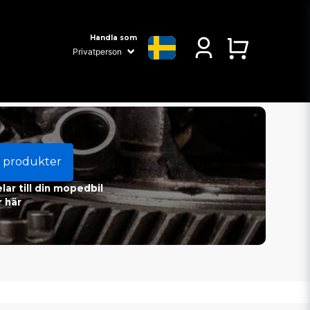
Handla som
 produkter
ar till din mopedbil
 här