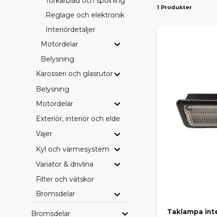
Torkarblad och spolning
1 Produkter
Reglage och elektronik
PASS
Interiördetaljer
Vi erbjuder d
Ambition
– 
Motordelar
drivlinekomp
Belysning
Karosseri och glasrutor
SE HE
Belysning
Vill du blädd
leverans dire
Motordelar
Exteriör, interiör och eldetaljer
HITTA
Vajer
Saknar du en
Kyl och värmesystem
beställa hem
behöver.
Variator & drivlina
Filter och vätskor
Med rätt orig
Bromsdelar
Taklampa inte
Bromsdelar