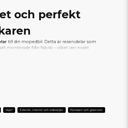
tet och perfekt
rkaren
elar
till din mopedbil. Detta är reservdelar som
tt monterade från fabrik – vilket ger exakt
a samtidigt som installationen blir enkel och
je del fungerar tillsammans med bilens
L DIN AIXAM?
Vajer
Exteriör, interiör och eldetaljer
Karosseri och glasrutor