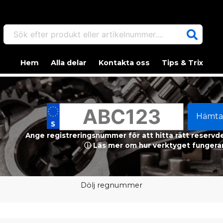
Sök efter produkt eller artikelnummer....
Hem
Alla delar
Kontakta oss
Tips & Trix
Hämta
Ange registreringsnummer för att hitta rätt reservdel
ⓘ Läs mer om hur verktyget fungerar
Dölj regnummer