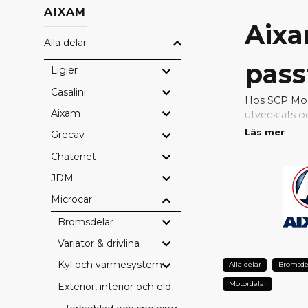
AIXAM
Aixa
Alla delar
pass
Ligier
Casalini
Hos SCP Mope
Aixam
utvecklats o
passform, hö
Läs mer
Grecav
Chatenet
Med original
problemfri. 
JDM
konstruktion
Microcar
VARFÖ
Bromsdelar
Perfekt pa
Variator & drivlina
Fabrikskval
Kyl och värmesystem
Alla delar
Bromsde
Bevarad sä
Lång hållba
Motordelar
Exteriör, interiör och eldetaljer
Full kompati