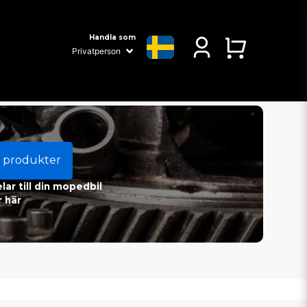
Handla som
 produkter
ar till din mopedbil
 här