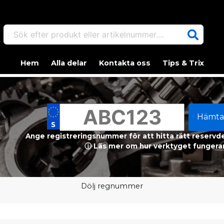
Sök efter produkt eller artikelnummer....
Hem
Alla delar
Kontakta oss
Tips & Trix
Hämta
Ange registreringsnummer för att hitta rätt reservdel
ⓘ Läs mer om hur verktyget fungerar
Dölj regnummer