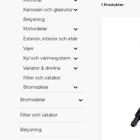
1 Produkter
Karosseri och glasrutor
PASS
Belysning
Vi erbjuder d
Ambition
– 
Motordelar
drivlinekomp
Exteriör, interiör och eldetaljer
SE HE
Vajer
Kyl och värmesystem
Vill du blädd
leverans dire
Variator & drivlina
Filter och vätskor
HITTA
Bromsdelar
Saknar du en
beställa hem
Bromsdelar
behöver.
Filter och vätskor
Med rätt orig
Belysning