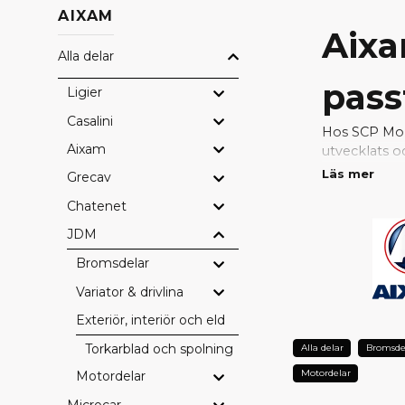
AIXAM
Aixa
Alla delar
pass
Ligier
Casalini
Hos SCP Mope
Aixam
utvecklats o
passform, hö
Läs mer
Grecav
Chatenet
Med original
problemfri. 
JDM
konstruktion
Bromsdelar
VARFÖ
Variator & drivlina
Perfekt pa
Exteriör, interiör och eldetaljer
Fabrikskval
Torkarblad och spolning
Alla delar
Bromsde
Bevarad sä
Lång hållba
Motordelar
Motordelar
Full kompati
Microcar