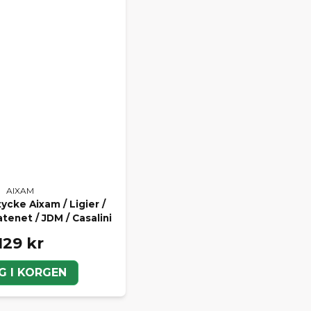
AIXAM
cke Aixam / Ligier /
tenet / JDM / Casalini
129 kr
G I KORGEN