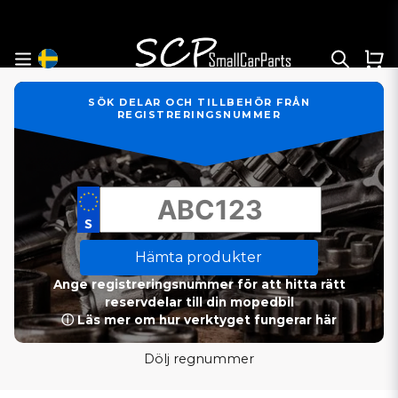
SÖK DELAR OCH TILLBEHÖR FRÅN
REGISTRERINGSNUMMER
Hämta produkter
Ange registreringsnummer för att hitta rätt
reservdelar till din mopedbil
ⓘ Läs mer om hur verktyget fungerar här
Dölj regnummer