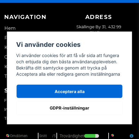
NAVIGATION
ADRESS
Skällinge By 31, 432 99
Hem
Skällinge
Företagskund
Vi använder cookies
Kontakta oss
Vi använder cookies för att få vår sida att fungera
Om oss
och erbjuda dig den bästa användarupplevelsen.
Köpvillkor
Bekräfta ditt samtycke genom att trycka på
Acceptera alla eller redigera genom inställningarna
Tips & trix
SOCIALA MEDIER
MITT KONTO
Acceptera alla
Facebook
Logga in
GDPR-inställningar
Instagram
Skapa konto
TikTok
Glömt ditt lösenord?