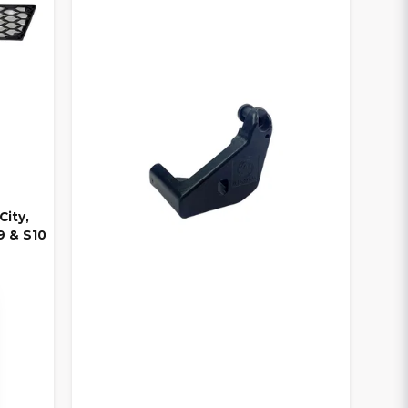
City,
9 & S10