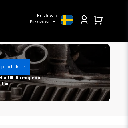
Handla som
 produkter
ar till din mopedbil
 här