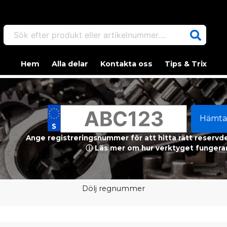
Sök efter produkt eller artikelnummer....
Hem
Alla delar
Kontakta oss
Tips & Trix
Hämta
Ange registreringsnummer för att hitta rätt reservdel
ⓘ Läs mer om hur verktyget fungerar
Dölj regnummer