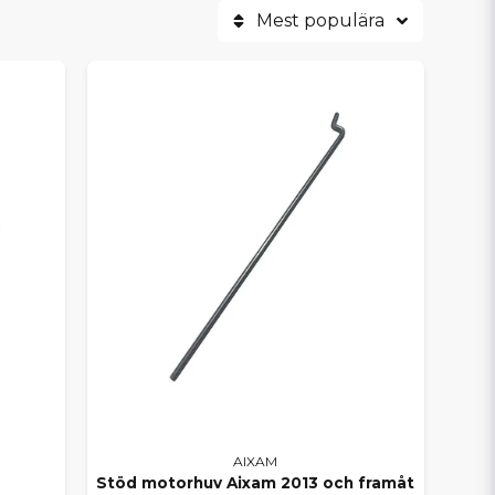
Mest populära
ODELLER
er, GTO, Minauto, Sensation, Emotion och
från karossdelar, bromssystem,
k.
XAM
m reservdelar
samlade på ett ställe – med snabb
r vi dig att kontrollera tillgänglighet och
kstäder och hjälper dig hitta exakt det du
roblemfritt år efter år.
AIXAM
Stöd motorhuv Aixam 2013 och framåt