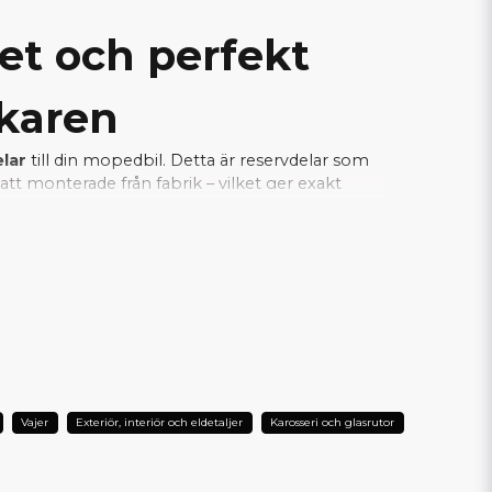
tet och perfekt
rkaren
elar
till din mopedbil. Detta är reservdelar som
tt monterade från fabrik – vilket ger exakt
a samtidigt som installationen blir enkel och
je del fungerar tillsammans med bilens
L DIN AIXAM?
Vajer
Exteriör, interiör och eldetaljer
Karosseri och glasrutor