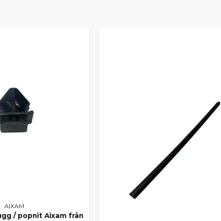
AR ALLA POPULÄRA AIXAM-M
elar till bland annat
Aixam City, Coupe, Crossline, Crossov
från äldre årsmodeller till dagens modeller. Här hittar du allt 
onenter och motordelar till interiör, belysning och elektroni
LA VÅRT SORTIMENT FÖR AI
ra bland samtliga delar till din modell? Här hittar du
alla Aixa
kt från vårt lager.
R DU INTE RÄTT DEL?
 specifik originaldel i webbutiken? Kontakta oss gärna så hjälpe
 rätt del. Vi arbetar dagligen med både privatpersoner och ver
inaldelar håller du din Aixam i toppskick – tryggt, säkert och p
AIXAM
ugg / popnit Aixam från