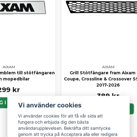
AIXAM
AIXAM
emblem till stötfångaren
Grill Stötfångare fram Aixam 
m mopedbilar
Coupe, Crossline & Crossover S
2017-2026
299 kr
389 kr
G I KORGEN
Vi använder cookies
LÄGG I KORGEN
Vi använder cookies för att få vår sida att
fungera och erbjuda dig den bästa
användarupplevelsen. Bekräfta ditt samtycke
genom att trycka på Acceptera alla eller redigera