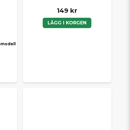
149 kr
LÄGG I KORGEN
rsmodell