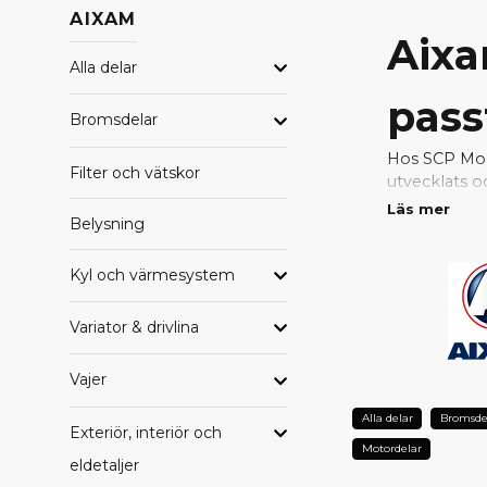
AIXAM
Aixa
Alla delar
pass
Bromsdelar
Hos SCP Mope
Filter och vätskor
utvecklats o
passform, hö
Läs mer
Belysning
Med original
problemfri. 
Kyl och värmesystem
konstruktion
Variator & drivlina
VARFÖ
Vajer
Perfekt pa
Fabrikskval
Alla delar
Bromsde
Bevarad sä
Exteriör, interiör och
Lång hållba
Motordelar
eldetaljer
Full kompati