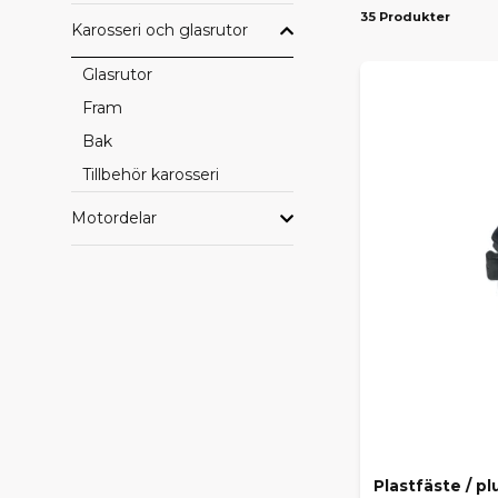
35 Produkter
Karosseri och glasrutor
PASS
Glasrutor
Vi erbjuder d
Ambition
– 
Fram
drivlinekomp
Bak
SE HE
Tillbehör karosseri
Vill du blädd
Motordelar
leverans dire
HITTA
Saknar du en
beställa hem
behöver.
Med rätt orig
Plastfäste / pl