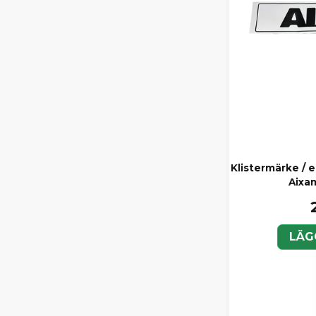
Klistermärke / 
Aixa
LÄG