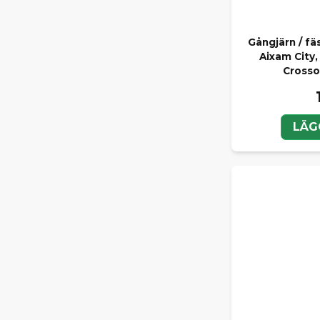
Gångjärn / f
Aixam City,
Crosso
LÄG