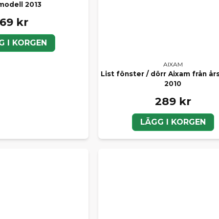
modell 2013
69 kr
G I KORGEN
AIXAM
List fönster / dörr Aixam från å
2010
289 kr
LÄGG I KORGEN