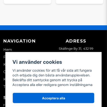
NAVIGATION
ADRESS
Skällinge By 31, 432 99
Hem
Skällinge
Företagskund
Vi använder cookies
Kontakta oss
Vi använder cookies för att få vår sida att fungera
Om oss
och erbjuda dig den bästa användarupplevelsen.
Köpvillkor
Bekräfta ditt samtycke genom att trycka på
Acceptera alla eller redigera genom inställningarna
Tips & trix
SOCIALA MEDIER
MITT KONTO
Acceptera alla
Facebook
Logga in