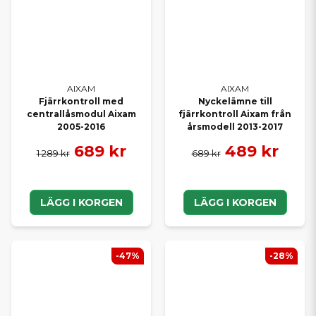
AIXAM
AIXAM
Fjärrkontroll med
Nyckelämne till
centrallåsmodul Aixam
fjärrkontroll Aixam från
2005-2016
årsmodell 2013-2017
689 kr
489 kr
1 289 kr
689 kr
LÄGG I KORGEN
LÄGG I KORGEN
-47%
-28%