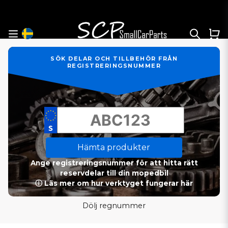
SÖK DELAR OCH TILLBEHÖR FRÅN
REGISTRERINGSNUMMER
Hämta produkter
Ange registreringsnummer för att hitta rätt
reservdelar till din mopedbil
ⓘ Läs mer om hur verktyget fungerar här
Dölj regnummer