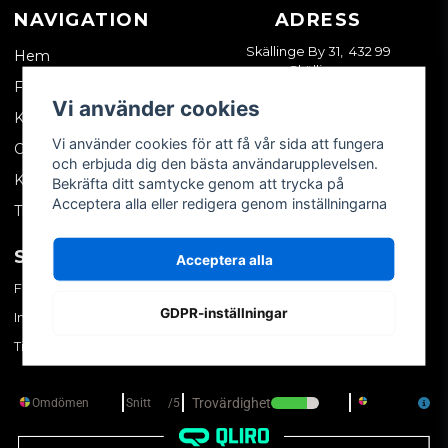
NAVIGATION
ADRESS
Skällinge By 31, 432 99
Hem
Skällinge
Företagskund
Vi använder cookies
Kontakta oss
Vi använder cookies för att få vår sida att fungera
Om oss
och erbjuda dig den bästa användarupplevelsen.
Köpvillkor
Bekräfta ditt samtycke genom att trycka på
Acceptera alla eller redigera genom inställningarna
Tips & trix
SOCIALA MEDIER
MITT KONTO
Acceptera alla
Facebook
Logga in
GDPR-inställningar
Instagram
Skapa konto
TikTok
Glömt ditt lösenord?