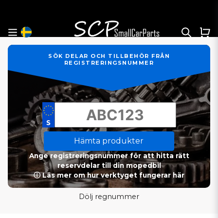
SÖK DELAR OCH TILLBEHÖR FRÅN
REGISTRERINGSNUMMER
Hämta produkter
Ange registreringsnummer för att hitta rätt
reservdelar till din mopedbil
ⓘ Läs mer om hur verktyget fungerar här
Dölj regnummer