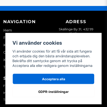
NAVIGATION
ADRESS
Skällinge By 31, 432 99
Hem
Skällinge
Företagskund
Vi använder cookies
Kontakta oss
Vi använder cookies för att få vår sida att fungera
Om oss
och erbjuda dig den bästa användarupplevelsen.
Köpvillkor
Bekräfta ditt samtycke genom att trycka på
Acceptera alla eller redigera genom inställningarna
Tips & trix
SOCIALA MEDIER
MITT KONTO
Acceptera alla
Facebook
Logga in
GDPR-inställningar
Instagram
Skapa konto
TikTok
Glömt ditt lösenord?