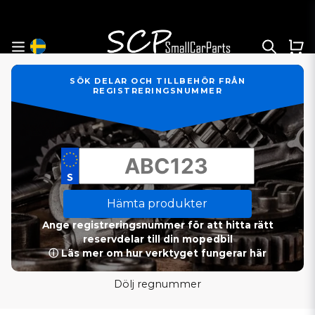
SÖK DELAR OCH TILLBEHÖR FRÅN
REGISTRERINGSNUMMER
Hämta produkter
Ange registreringsnummer för att hitta rätt
reservdelar till din mopedbil
ⓘ Läs mer om hur verktyget fungerar här
Dölj regnummer