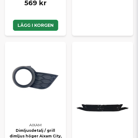
569 kr
LÄGG I KORGEN
AIXAM
Dimljusdetalj / grill
dimljus höger Aixam City,