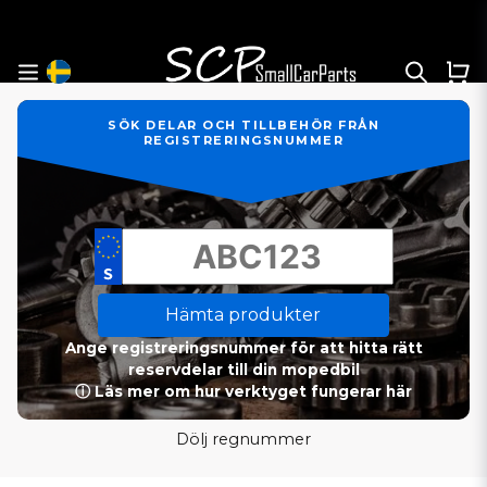
SÖK DELAR OCH TILLBEHÖR FRÅN
REGISTRERINGSNUMMER
Hämta produkter
Ange registreringsnummer för att hitta rätt
reservdelar till din mopedbil
ⓘ Läs mer om hur verktyget fungerar här
Dölj regnummer