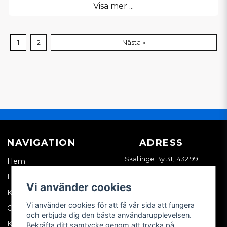
Visa mer ...
1
2
Nästa »
NAVIGATION
ADRESS
Skällinge By 31, 432 99
Hem
Skällinge
Företagskund
Vi använder cookies
Kontakta oss
Vi använder cookies för att få vår sida att fungera
Om oss
och erbjuda dig den bästa användarupplevelsen.
Köpvillkor
Bekräfta ditt samtycke genom att trycka på